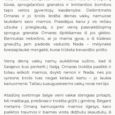
Birštonas medijose
šūviai, sprogstančios granatos ir krintančios bombos
Knygų rekomendacijos
tapo vietos gyventojų kasdienybe. Dešimtmetis
Muzikos įrašai, filmai
Omaras ir jo brolis leidžia dienas vaikų namuose
laukdami savo mamos. Prasidėjus karui ji vis rečiau
Žaidimai
užsuka į prieglaudą, o per vieną pasivaikščiojimą
sprogus granatai Omaras išplėšiamas iš jos glėbio.
Berniukas nebežino, ar jo mama gyva, o iš liūdesio
gniaužtų jam padeda vaduotis Nada – mėlynakė
šviesiaplaukė mergaitė, kuriai trūksta bevardžio piršto.
RUGPJŪTIS
2026
Vieną dieną vaikų namų auklėtiniai sužino, kad iš
Sarajevo bus perkelti į Italiją. Omaras trokšta pasilikti ir
toliau ieškoti mamos, išvykti nenori ir Nada, nes jos
Pr
An
Tr
Ke
Pe
Še
Se
vyresnis brolis Ivas negali keliauti kartu – jo laukia
1
2
kariuomenė. Tačiau suaugusiesiems vaikų norai nerūpi.
3
4
5
6
7
8
9
Atsidūrę svetimoje šalyje vieni vaikai stengiasi pritapti,
kiti maištauja, priešinasi ir trokšta grįžti į gimtinę. Bėgant
10
11
12
13
14
15
16
metams Omarą kamuojantis mamos ilgesys, karo
paliktos traumos ir baimės virsta didžiuliu skauduliu, iš
17
18
19
20
21
22
23