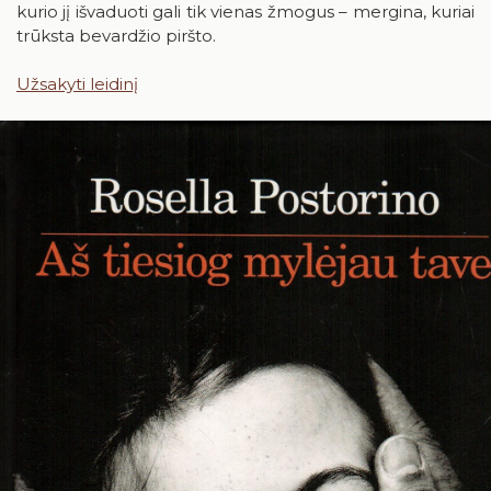
kurio jį išvaduoti gali tik vienas žmogus – mergina, kuriai
trūksta bevardžio piršto.
24
25
26
27
28
29
30
31
Užsakyti leidinį