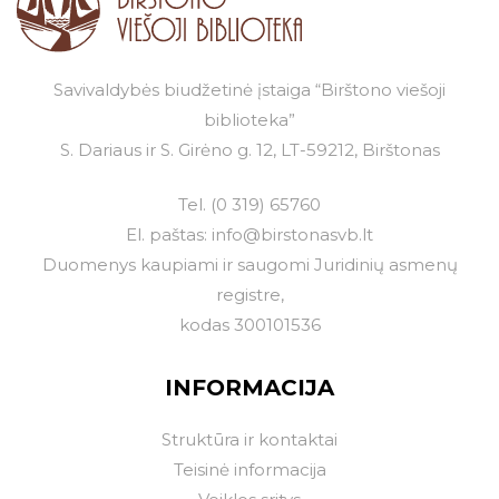
Savivaldybės biudžetinė įstaiga “Birštono viešoji
biblioteka”
S. Dariaus ir S. Girėno g. 12, LT-59212, Birštonas
Tel.
(0 319) 65760
El. paštas:
info@birstonasvb.lt
Duomenys kaupiami ir saugomi Juridinių asmenų
registre,
kodas 300101536
INFORMACIJA
Struktūra ir kontaktai
Teisinė informacija