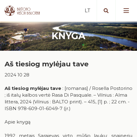
KNYGA
Portalas iBiblioteka.lt
Periodiniai leidiniai (2025 m. )
Nemokamos paslaugos
Bibliografinė Lietuvos periodinės
Aš tiesiog mylėjau tave
Mokamos paslaugos
spaudos straipsnių bazė
Vykdomi projektai
2024 10 28
Nuotolinės paslaugos
Portalas „E. paveldas“
Vykdyti projektai
Artėjantys renginiai
Tarpbibliotekinis abonementas
Duomenų bazės
Aš tiesiog mylėjau tave
: [romanas] / Rosella Postorino
Įvykę renginiai
; iš italų kalbos vertė Rasa Di Pasquale. – Vilnius : Alma
Birštone minėtinos sukaktys
Mokymai ir konsultacijos
Apdovanotų ir apdovanojimams
littera, 2024 (Vilnius : BALTO print). – 415, [1] p. ; 22 cm. -
nominuotų knygų katalogas
Iš karališkojo Birštono praeities
ISBN 978-609-01-6049-7 (įr.)
Kaip tapti skaitytoju?
Teminės knygų rekomendacijos
Stanislovas Moravskis
Naujienos/Renginiai
Apie knygą
Kraštotyros dokumentų fondas
Edukaciniai užsiėmimai
1992 metais Sarajevas virto mūšio lauku: snaiperių