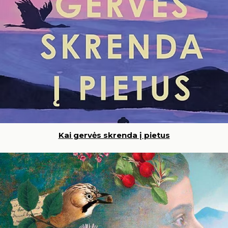
24
25
26
27
28
29
30
31
Kai gervės skrenda į pietus