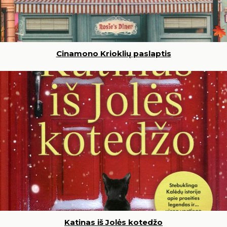
Cinamono Krioklių paslaptis
Katinas iš Jolės kotedžo