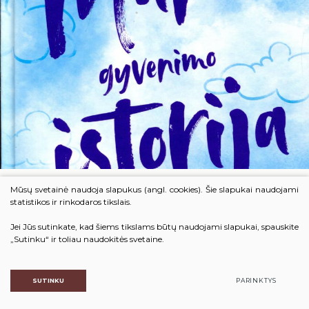
Mano gyvenimo istorija
Mūsų svetainė naudoja slapukus (angl. cookies). Šie slapukai naudojami
statistikos ir rinkodaros tikslais.
Jei Jūs sutinkate, kad šiems tikslams būtų naudojami slapukai, spauskite
„Sutinku“ ir toliau naudokitės svetaine.
SUTINKU
PARINKTYS