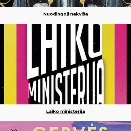
Birštonas medijose
Knygų rekomendacijos
Nuodingoji nakviša
Muzikos įrašai, filmai
Žaidimai
RUGPJŪTIS
2026
Pr
An
Tr
Ke
Pe
Še
Se
1
2
3
4
5
6
7
8
9
Laiko ministerija
10
11
12
13
14
15
16
17
18
19
20
21
22
23