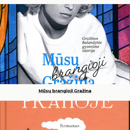
Mūsų brangioji Gražina