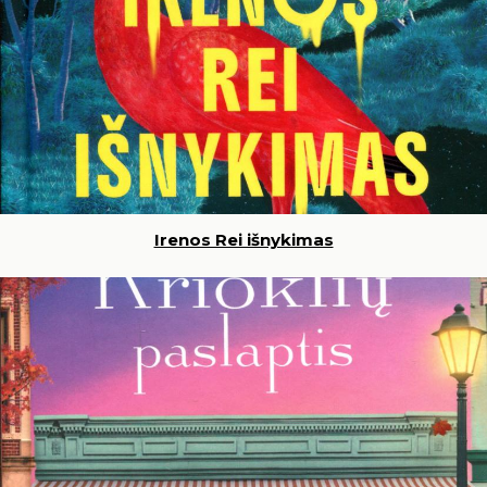
Irenos Rei išnykimas