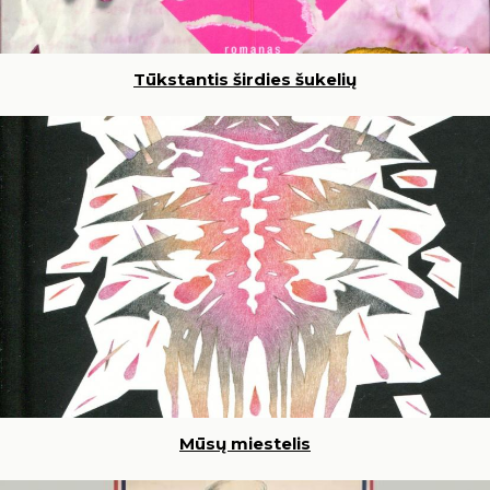
Tūkstantis širdies šukelių
Mūsų miestelis