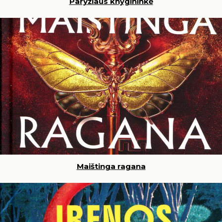
Paryžiaus knygininkė
Maištinga ragana