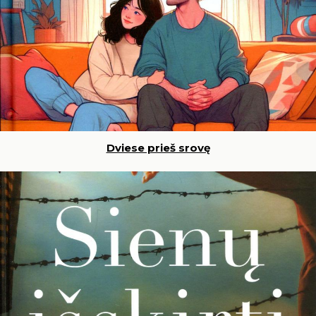
Dviese prieš srovę