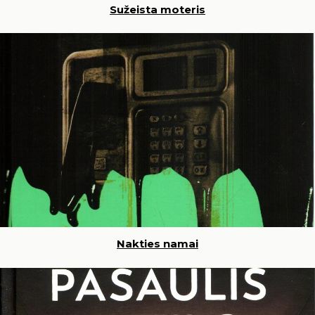
Sužeista moteris
Nakties namai