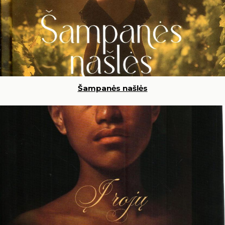
Šampanės našlės