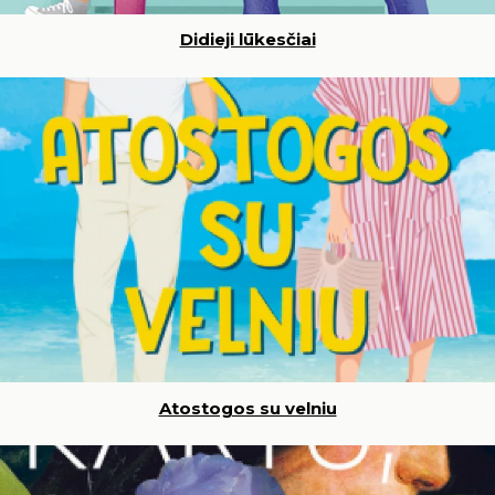
Didieji lūkesčiai
Atostogos su velniu