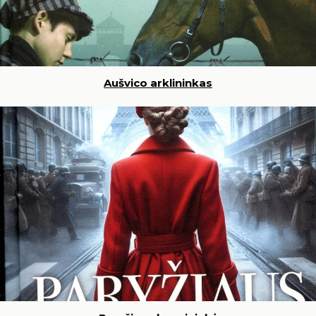
Aušvico arklininkas