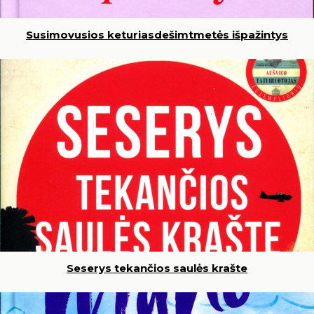
Susimovusios keturiasdešimtmetės išpažintys
Seserys tekančios saulės krašte