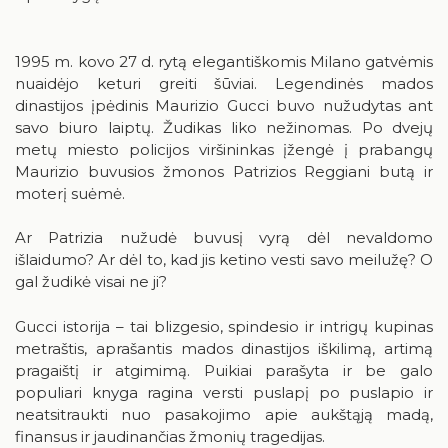
Birštonas medijose
Knygų rekomendacijos
Muzikos įrašai, filmai
1995 m. kovo 27 d. rytą elegantiškomis Milano gatvėmis
nuaidėjo keturi greiti šūviai. Legendinės mados
Žaidimai
dinastijos įpėdinis Maurizio Gucci buvo nužudytas ant
savo biuro laiptų. Žudikas liko nežinomas. Po dvejų
metų miesto policijos viršininkas įžengė į prabangų
Maurizio buvusios žmonos Patrizios Reggiani butą ir
moterį suėmė.
RUGPJŪTIS
2026
Ar Patrizia nužudė buvusį vyrą dėl nevaldomo
išlaidumo? Ar dėl to, kad jis ketino vesti savo meilužę? O
gal žudikė visai ne ji?
Pr
An
Tr
Ke
Pe
Še
Se
1
2
Gucci istorija – tai blizgesio, spindesio ir intrigų kupinas
metraštis, aprašantis mados dinastijos iškilimą, artimą
3
4
5
6
7
8
9
pragaištį ir atgimimą. Puikiai parašyta ir be galo
populiari knyga ragina versti puslapį po puslapio ir
10
11
12
13
14
15
16
neatsitraukti nuo pasakojimo apie aukštąją madą,
finansus ir jaudinančias žmonių tragedijas.
17
18
19
20
21
22
23