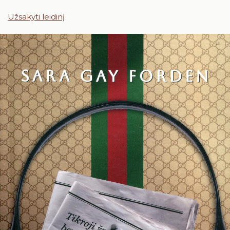
Užsakyti leidinį
24
25
26
27
28
29
30
31