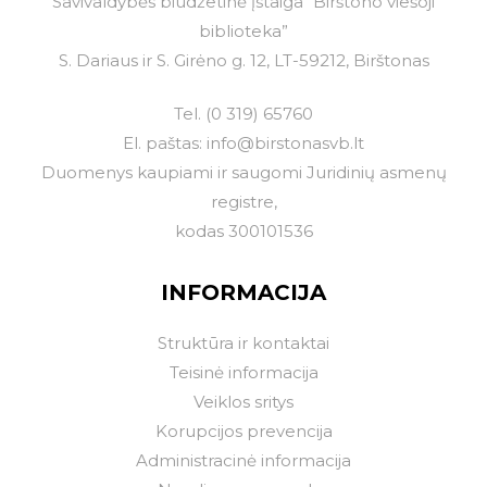
Savivaldybės biudžetinė įstaiga “Birštono viešoji
biblioteka”
S. Dariaus ir S. Girėno g. 12, LT-59212, Birštonas
Tel.
(0 319) 65760
El. paštas:
info@birstonasvb.lt
Duomenys kaupiami ir saugomi Juridinių asmenų
registre,
kodas 300101536
INFORMACIJA
Struktūra ir kontaktai
Teisinė informacija
Veiklos sritys
Korupcijos prevencija
Administracinė informacija