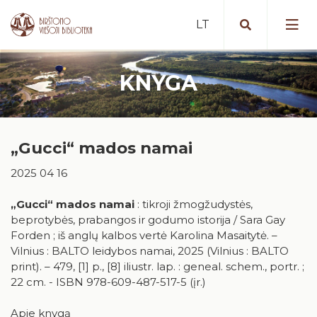
KNYGA
Portalas iBiblioteka.lt
Periodiniai leidiniai (2025 m. )
Nemokamos paslaugos
Bibliografinė Lietuvos periodinės
„Gucci“ mados namai
Mokamos paslaugos
spaudos straipsnių bazė
Vykdomi projektai
2025 04 16
Nuotolinės paslaugos
Portalas „E. paveldas“
Vykdyti projektai
Artėjantys renginiai
Tarpbibliotekinis abonementas
Duomenų bazės
„Gucci“ mados namai
: tikroji žmogžudystės,
Įvykę renginiai
beprotybės, prabangos ir godumo istorija / Sara Gay
Birštone minėtinos sukaktys
Mokymai ir konsultacijos
Apdovanotų ir apdovanojimams
Forden ; iš anglų kalbos vertė Karolina Masaitytė. –
nominuotų knygų katalogas
Iš karališkojo Birštono praeities
Vilnius : BALTO leidybos namai, 2025 (Vilnius : BALTO
Kaip tapti skaitytoju?
Teminės knygų rekomendacijos
print). – 479, [1] p., [8] iliustr. lap. : geneal. schem., portr. ;
Stanislovas Moravskis
Naujienos/Renginiai
22 cm. - ISBN 978-609-487-517-5 (įr.)
Kraštotyros dokumentų fondas
Edukaciniai užsiėmimai
Apie knygą