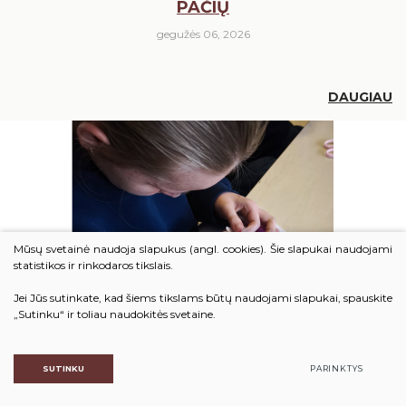
PAČIŲ
gegužės 06, 2026
DAUGIAU
Mūsų svetainė naudoja slapukus (angl. cookies). Šie slapukai naudojami
statistikos ir rinkodaros tikslais.
Jei Jūs sutinkate, kad šiems tikslams būtų naudojami slapukai, spauskite
„Sutinku“ ir toliau naudokitės svetaine.
SUTINKU
PARINKTYS