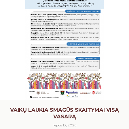
RUGPJŪTIS
2026
Pr
An
Tr
Ke
Pe
Še
Se
1
2
3
4
5
6
7
8
9
10
11
12
13
14
15
16
17
18
19
20
21
22
23
24
25
26
27
28
29
30
31
VAIKŲ LAUKIA SMAGŪS SKAITYMAI VISĄ
VASARĄ
liepos 13, 2026