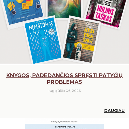
Birštonas medijose
Knygų rekomendacijos
Muzikos įrašai, filmai
Žaidimai
KNYGOS, PADEDANČIOS SPRĘSTI PATYČIŲ
PROBLEMAS
rugpjūčio 06, 2026
DAUGIAU