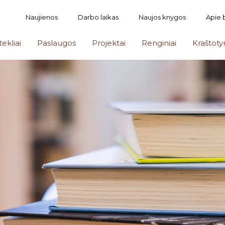
Naujienos
Darbo laikas
Naujos knygos
Apie 
tekliai
Paslaugos
Projektai
Renginiai
Kraštoty