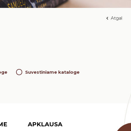
Atgal
oge
Suvestiniame kataloge
ME
APKLAUSA