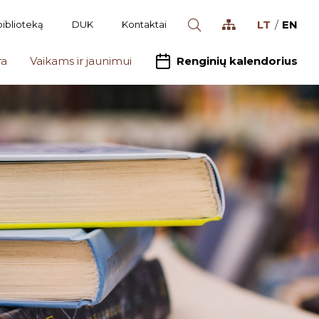
LT
EN
biblioteką
DUK
Kontaktai
ra
Vaikams ir jaunimui
Renginių kalendorius