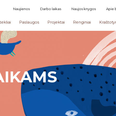
Naujienos
Darbo laikas
Naujos knygos
Apie 
tekliai
Paslaugos
Projektai
Renginiai
Kraštoty
AIKAMS