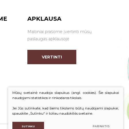
ME
APKLAUSA
Maloniai prašome įvertinti mūsų
paslaugas apklausoje
VERTINTI
Mūsų svetainė naudoja slapukus (angl. cookies). Šie slapukai
naudojami statistikos ir rinkodaros tikslais.
Jei Jūs sutinkate, kad šiems tikslams būtų naudojami slapukai,
spauskite „Sutinku“ ir toliau naudokitės svetaine.
SUTINKU
PARINKTYS