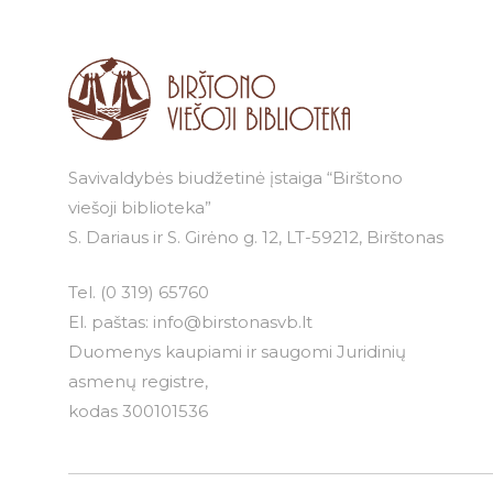
Savivaldybės biudžetinė įstaiga “Birštono
viešoji biblioteka”
S. Dariaus ir S. Girėno g. 12, LT-59212, Birštonas
Tel.
(0 319) 65760
El. paštas:
info@birstonasvb.lt
Duomenys kaupiami ir saugomi Juridinių
asmenų registre,
kodas 300101536