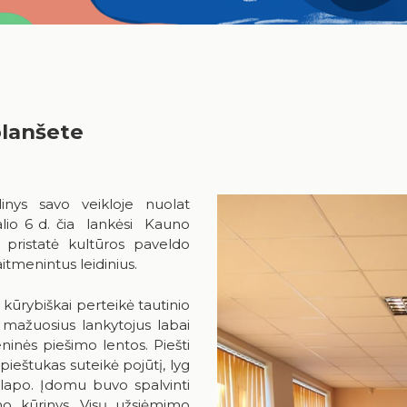
planšete
inys savo veikloje nuolat
lio 6 d. čia lankėsi Kauno
 pristatė kultūros paveldo
itmenintus leidinius.
r kūrybiškai perteikė tautinio
mažuosius lankytojus labai
ninės piešimo lentos. Piešti
pieštukas suteikė pojūtį, lyg
lapo. Įdomu buvo spalvinti
eno kūrinys. Visų užsiėmimo