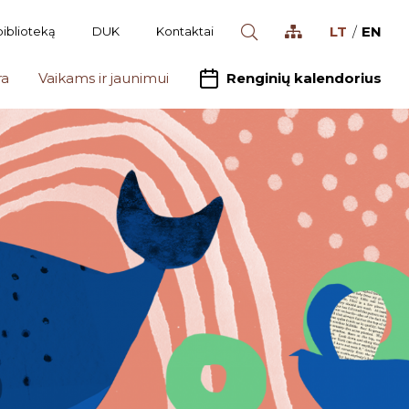
LT
EN
biblioteką
DUK
Kontaktai
ra
Vaikams ir jaunimui
Renginių kalendorius