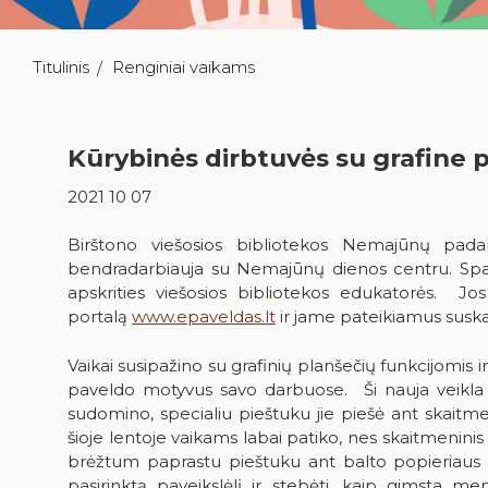
Titulinis
Renginiai vaikams
Kūrybinės dirbtuvės su grafine 
2021 10 07
Birštono viešosios bibliotekos Nemajūnų padal
bendradarbiauja su Nemajūnų dienos centru. Spa
apskrities viešosios bibliotekos edukatorės. Jos
portalą
www.epaveldas.lt
ir jame pateikiamus suska
Vaikai susipažino su grafinių planšečių funkcijomis i
paveldo motyvus savo darbuose. Ši nauja veikla 
sudomino, specialiu pieštuku jie piešė ant skaitme
šioje lentoje vaikams labai patiko, nes skaitmeninis 
brėžtum paprastu pieštuku ant balto popieriaus 
pasirinktą paveikslėlį ir stebėti, kaip gimsta m