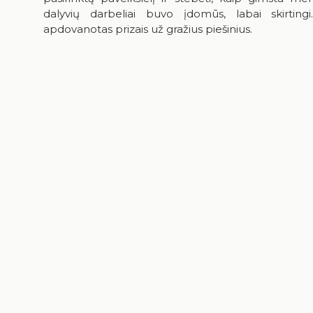
dalyvių darbeliai buvo įdomūs, labai skirting
apdovanotas prizais už gražius piešinius.