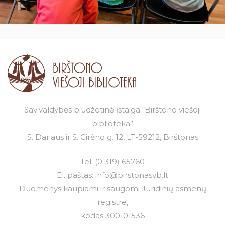
Savivaldybės biudžetinė įstaiga “Birštono viešoji
biblioteka”
S. Dariaus ir S. Girėno g. 12, LT-59212, Birštonas
Tel.
(0 319) 65760
El. paštas:
info@birstonasvb.lt
Duomenys kaupiami ir saugomi Juridinių asmenų
registre,
kodas 300101536