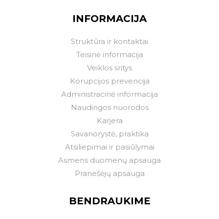
INFORMACIJA
Struktūra ir kontaktai
Teisinė informacija
Veiklos sritys
Korupcijos prevencija
Administracinė informacija
Naudingos nuorodos
Karjera
Savanorystė, praktika
Atsiliepimai ir pasiūlymai
Asmens duomenų apsauga
Pranešėjų apsauga
BENDRAUKIME