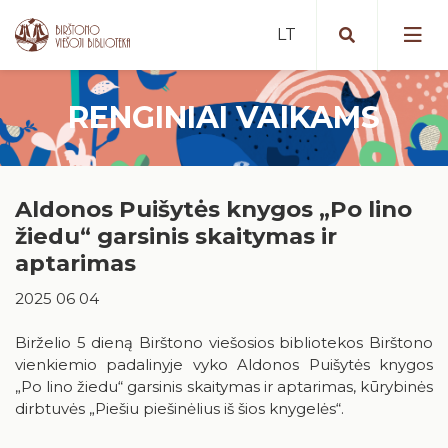
RENGINIAI VAIKAMS
Portalas iBiblioteka.lt
Periodiniai leidiniai (2025 m. )
Nemokamos paslaugos
Bibliografinė Lietuvos periodinės
Aldonos Puišytės knygos „Po lino
Mokamos paslaugos
spaudos straipsnių bazė
Vykdomi projektai
žiedu“ garsinis skaitymas ir
Nuotolinės paslaugos
Portalas „E. paveldas“
Vykdyti projektai
aptarimas
Artėjantys renginiai
Tarpbibliotekinis abonementas
Duomenų bazės
2025 06 04
Įvykę renginiai
Birštone minėtinos sukaktys
Mokymai ir konsultacijos
Apdovanotų ir apdovanojimams
nominuotų knygų katalogas
Birželio 5 dieną Birštono viešosios bibliotekos Birštono
Iš karališkojo Birštono praeities
Kaip tapti skaitytoju?
vienkiemio padalinyje vyko Aldonos Puišytės knygos
Teminės knygų rekomendacijos
Stanislovas Moravskis
„Po lino žiedu“ garsinis skaitymas ir aptarimas, kūrybinės
Naujienos/Renginiai
dirbtuvės „Piešiu piešinėlius iš šios knygelės“.
Kraštotyros dokumentų fondas
Edukaciniai užsiėmimai