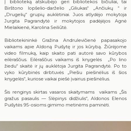
Į biblioteką atskubėjo geri bibliotekos bičiuliai, tai
Birštonas medijose
Knygų rekomendacijos
Birštono lopšelio-darželio „Giliukas“ „Ančiukų “ ir
„Drugelių“ grupių auklėtiniai. Juos atlydėjo mokytoja
Muzikos įrašai, filmai
Jurgita Pagrandytė ir mokytojos padėjėjos Agnė
Mielaikienė, Karolina Seiliūtė.
Žaidimai
Bibliotekininkė Gražina Andrulevičienė papasakojo
vaikams apie Aldoną Puišytę ir jos kūrybą. Žiūrėjome
video filmuką, kaip skaito pati autorė savo kūrybos
eilėraščius. Eilėraščius vaikams iš knygelės „Po lino
žiedu“ skaitė ir jų auklėtoja Jurgita Pagrandytė. Po to
RUGPJŪTIS
2026
vyko kūrybinės dirbtuvės „Piešiu piešinėlius iš šios
knygelės“, kuriose vaikai piešė įvairius piešinėlius.
Pr
An
Tr
Ke
Pe
Še
Se
Šis renginys skirtas vasaros skaitymams vaikams „Šis
1
2
gražus pasaulis — Slėpinys didžiulis“, Aldonos Elenos
Puišytės 95-osioms gimimo metinėms paminėti.
3
4
5
6
7
8
9
10
11
12
13
14
15
16
17
18
19
20
21
22
23