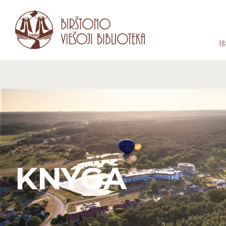
Iš
KNYGA