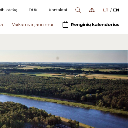
LT
EN
biblioteką
DUK
Kontaktai
ra
Vaikams ir jaunimui
Renginių kalendorius