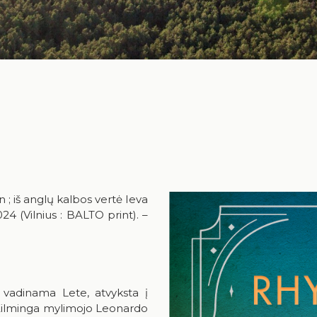
; iš anglų kalbos vertė Ieva
24 (Vilnius : BALTO print). –
 vadinama Lete, atvyksta į
s. Kilminga mylimojo Leonardo