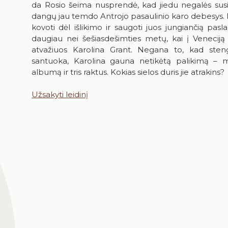
da Rosio šeima nusprendė, kad jiedu negalės susi
dangų jau temdo Antrojo pasaulinio karo debesys. Le
kovoti dėl išlikimo ir saugoti juos jungiančią pasla
daugiau nei šešiasdešimties metų, kai į Veneciją 
atvažiuos Karolina Grant. Negana to, kad stengia
santuoka, Karolina gauna netikėtą palikimą – m
albumą ir tris raktus. Kokias sielos duris jie atrakins?
Užsakyti leidinį