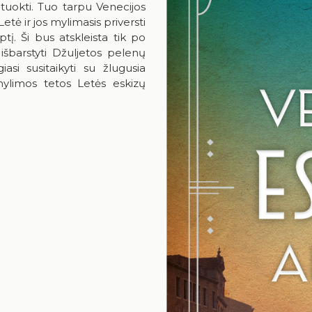
tuokti. Tuo tarpu Venecijos
tė ir jos mylimasis priversti
ptį. Ši bus atskleista tik po
išbarstyti Džuljetos pelenų
si susitaikyti su žlugusia
ylimos tetos Letės eskizų