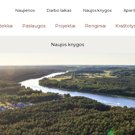
Naujienos
Darbo laikas
Naujos knygos
Apie 
tekliai
Paslaugos
Projektai
Renginiai
Kraštoty
Naujos knygos