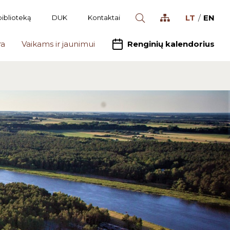
LT
EN
biblioteką
DUK
Kontaktai
ra
Vaikams ir jaunimui
Renginių kalendorius