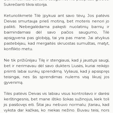
Birštonas medijose
Sukrečianti tikra istorija.
Knygų rekomendacijos
Muzikos įrašai, filmai
Keturiolikmetė Tilė įpykusi ant savo tėvų. Jos patėvis
Deivas smurtauja prieš motiną, bet moteris nenori jo
Žaidimai
palikti. Nebegalėdama pakęsti nuolatinių barnių ir
baimindamasi dėl savo pačios saugumo, Tilė
apsigyvena pas globėją, tai yra pas mane. Jai atvykus
pastebėjau, kad mergaitės skruostas sumuštas, matyt,
konflikto metu.
RUGPJŪTIS
2026
Ne tik prižiūrėjau Tilę ir stengiausi, kad ji jaustųsi saugi,
bet ir nerimavau dėl savo dukters Liusės, kuriai reikėjo
priimti labai sunkų sprendimą. Vyliausi, kad ji apsispręs
Pr
An
Tr
Ke
Pe
Še
Se
teisingai, nes šis sprendimas nulems visą likusį jos
1
2
gyvenimą.
3
4
5
6
7
8
9
Tilės patėvis Deivas vis labiau visus kontroliavo ir darėsi
kerštingesnis, bet mane ištiko šokas sužinojus, kiek toli
10
11
12
13
14
15
16
jis pasišovęs eiti. Šitai jau nebuvo normalu; įtariau, kad
vyksta dar kažkas, ko niekas nežino. Buvau teisi, nors
17
18
19
20
21
22
23