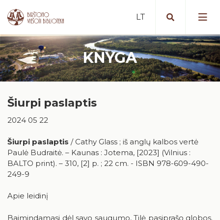
KNYGA
Portalas iBiblioteka.lt
Periodiniai leidiniai (2025 m. )
Nemokamos paslaugos
Bibliografinė Lietuvos periodinės
Šiurpi paslaptis
Mokamos paslaugos
spaudos straipsnių bazė
Vykdomi projektai
2024 05 22
Nuotolinės paslaugos
Portalas „E. paveldas“
Vykdyti projektai
Artėjantys renginiai
Tarpbibliotekinis abonementas
Duomenų bazės
Šiurpi paslaptis
/ Cathy Glass ; iš anglų kalbos vertė
Įvykę renginiai
Paulė Budraitė. – Kaunas : Jotema, [2023] (Vilnius :
Birštone minėtinos sukaktys
Mokymai ir konsultacijos
Apdovanotų ir apdovanojimams
BALTO print). – 310, [2] p. ; 22 cm. - ISBN 978-609-490-
nominuotų knygų katalogas
Iš karališkojo Birštono praeities
249-9
Kaip tapti skaitytoju?
Teminės knygų rekomendacijos
Stanislovas Moravskis
Naujienos/Renginiai
Apie leidinį
Kraštotyros dokumentų fondas
Edukaciniai užsiėmimai
Baimindamasi dėl savo saugumo, Tilė pasiprašo globos.