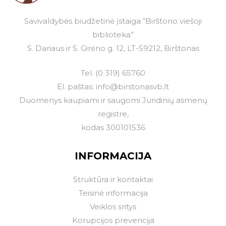
Savivaldybės biudžetinė įstaiga “Birštono viešoji
biblioteka”
S. Dariaus ir S. Girėno g. 12, LT-59212, Birštonas
Tel.
(0 319) 65760
El. paštas:
info@birstonasvb.lt
Duomenys kaupiami ir saugomi Juridinių asmenų
registre,
kodas 300101536
INFORMACIJA
Struktūra ir kontaktai
Teisinė informacija
Veiklos sritys
Korupcijos prevencija