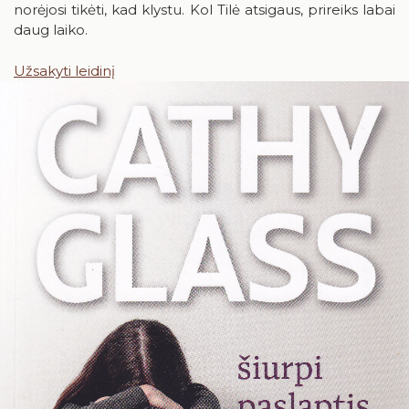
norėjosi tikėti, kad klystu. Kol Tilė atsigaus, prireiks labai
daug laiko.
24
25
26
27
28
29
30
31
Užsakyti leidinį