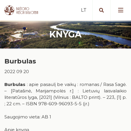
KNYGA
Portalas iBiblioteka.lt
Periodiniai leidiniai (2025 m. )
Nemokamos paslaugos
Bibliografinė Lietuvos periodinės
Burbulas
Mokamos paslaugos
spaudos straipsnių bazė
Vykdomi projektai
2022 09 20
Nuotolinės paslaugos
Portalas „E. paveldas“
Vykdyti projektai
Artėjantys renginiai
Tarpbibliotekinis abonementas
Duomenų bazės
Burbulas
: apie pasaulį be vaikų : romanas / Rasa Sagė.
Įvykę renginiai
– [Patašinė, Marijampolės r.] : Lietuvių laisvalaikio
Birštone minėtinos sukaktys
Mokymai ir konsultacijos
Apdovanotų ir apdovanojimams
literatūros lyga, [2021] (Vilnius : BALTO print). – 223, [1] p.
nominuotų knygų katalogas
Iš karališkojo Birštono praeities
; 22 cm. – ISBN 978-609-96093-5-5 (įr.)
Kaip tapti skaitytoju?
Teminės knygų rekomendacijos
Stanislovas Moravskis
Naujienos/Renginiai
Saugojimo vieta: AB 1
Kraštotyros dokumentų fondas
Edukaciniai užsiėmimai
Apie knygą