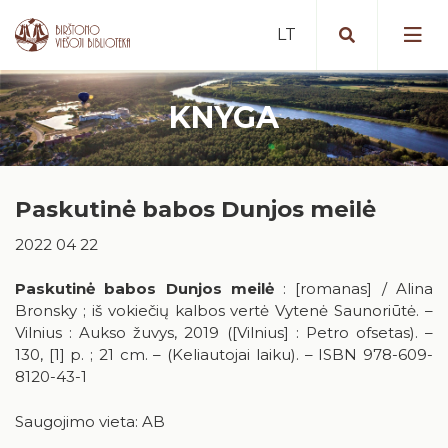
KNYGA
Portalas iBiblioteka.lt
Periodiniai leidiniai (2025 m. )
Nemokamos paslaugos
Bibliografinė Lietuvos periodinės
Paskutinė babos Dunjos meilė
Mokamos paslaugos
spaudos straipsnių bazė
Vykdomi projektai
2022 04 22
Nuotolinės paslaugos
Portalas „E. paveldas“
Vykdyti projektai
Artėjantys renginiai
Tarpbibliotekinis abonementas
Duomenų bazės
Paskutinė babos Dunjos meilė
: [romanas] / Alina
Įvykę renginiai
Bronsky ; iš vokiečių kalbos vertė Vytenė Saunoriūtė. –
Birštone minėtinos sukaktys
Mokymai ir konsultacijos
Apdovanotų ir apdovanojimams
Vilnius : Aukso žuvys, 2019 ([Vilnius] : Petro ofsetas). –
nominuotų knygų katalogas
Iš karališkojo Birštono praeities
130, [1] p. ; 21 cm. – (Keliautojai laiku). – ISBN 978-609-
Kaip tapti skaitytoju?
Teminės knygų rekomendacijos
8120-43-1
Stanislovas Moravskis
Naujienos/Renginiai
Saugojimo vieta: AB
Kraštotyros dokumentų fondas
Edukaciniai užsiėmimai