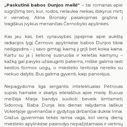
Birštonas medijose
„Paskutinė babos Dunjos meilė“
– tai romanas apie
Knygų rekomendacijos
sugrįžimą ten, kur, rodos, nelaukia niekas, išskyrus mirtį
Muzikos įrašai, filmai
ir vienatvę. Alina Bronsky pasakojimas grąžina į
tragiškus įvykius menančias Černobylio apylinkes.
Žaidimai
Kas jau kas, bet vyriausybės įspėjimai apie aukštą
radiacijos lygį Černovo apylinkėse babos Dunjos tikrai
neišgąsdins – į savo gimtąjį kaimą ji grįš bet kokia kaina.
Kartu su ja į kelionę susiruošia ir keletas kaimynų –
kažką gal pavyks užsiauginti patiems, miške galima rasti
RUGPJŪTIS
2026
keistos formos uogų, o miestelio teritorija nereiks su
niekuo dalytis. Bus galima gyventi, kaip panorėjus.
Pr
An
Tr
Ke
Pe
Še
Se
Nepagydoma liga sergantis intelektualas Petrovas
1
2
supsis hamake ir skaitys eilėraščius apie meilę. Buvusi
melžėja Marja bandys suvilioti beveik šimtametį
3
4
5
6
7
8
9
Sidorovą. Baba Dunja leis dienas rašydama laiškus
Vokietijoje gyvenančiai ir gydytoja dirbančiai dukrai Irinai.
10
11
12
13
14
15
16
Gražus gyvenimas tekės ramia vaga, kol vieną dieną
miestelio apylinkėse pasirodys nepažįstamasis ir vietinių
17
18
19
20
21
22
23