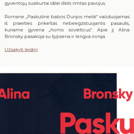
gyventojų susikurtai idilei iškils rimtas pavojus.
24
25
26
27
28
29
30
Romane „Paskutinė babos Dunjos meilė“ vaizduojamas
31
iš praeities prikeltas nebeegzistuojantis pasaulis,
kuriame gyvena „homo sovieticus“. Apie jį Alina
Bronsky pasakoja su šypsena ir lengva ironija.
Užsakyti leidinį