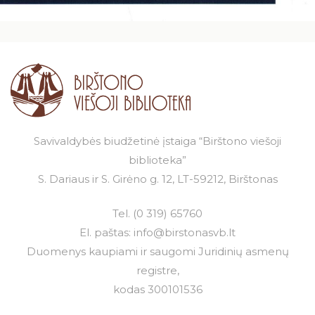
Savivaldybės biudžetinė įstaiga “Birštono viešoji
biblioteka”
S. Dariaus ir S. Girėno g. 12, LT-59212, Birštonas
Tel.
(0 319) 65760
El. paštas:
info@birstonasvb.lt
Duomenys kaupiami ir saugomi Juridinių asmenų
registre,
kodas 300101536