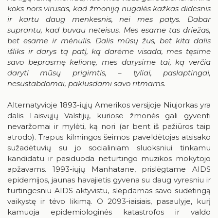
Birštonas medijose
koks nors virusas, kad žmoniją nugalės kažkas didesnis
Knygų rekomendacijos
ir kartu daug menkesnis, nei mes patys. Dabar
Muzikos įrašai, filmai
suprantu, kad buvau neteisus. Mes esame tas driežas,
bet esame ir mėnulis. Dalis mūsų žus, bet kita dalis
Žaidimai
išliks ir darys tą patį, ką darėme visada, mes tęsime
savo beprasmę kelionę, mes darysime tai, ką verčia
daryti mūsų prigimtis, – tyliai, paslaptingai,
nesustabdomai, paklusdami savo ritmams.
Alternatyvioje 1893-iųjų Amerikos versijoje Niujorkas yra
RUGPJŪTIS
2026
dalis Laisvųjų Valstijų, kuriose žmonės gali gyventi
nevaržomai ir mylėti, ką nori (ar bent iš pažiūros taip
atrodo). Trapus kilmingos šeimos paveldėtojas atsisako
Pr
An
Tr
Ke
Pe
Še
Se
sužadėtuvių su jo socialiniam sluoksniui tinkamu
1
2
kandidatu ir pasiduoda neturtingo muzikos mokytojo
apžavams. 1993-iųjų Manhatane, prislėgtame AIDS
3
4
5
6
7
8
9
epidemijos, jaunas havajietis gyvena su daug vyresniu ir
turtingesniu AIDS aktyvistu, slėpdamas savo sudėtingą
10
11
12
13
14
15
16
vaikystę ir tėvo likimą. O 2093-iaisiais, pasaulyje, kurį
kamuoja epidemiologinės katastrofos ir valdo
17
18
19
20
21
22
23