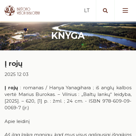
KNYGA
Portalas iBiblioteka.lt
Periodiniai leidiniai (2025 m. )
Nemokamos paslaugos
Bibliografinė Lietuvos periodinės
Į rojų
Mokamos paslaugos
spaudos straipsnių bazė
Vykdomi projektai
2025 12 03
Nuotolinės paslaugos
Portalas „E. paveldas“
Vykdyti projektai
Artėjantys renginiai
Tarpbibliotekinis abonementas
Duomenų bazės
Į rojų
: romanas / Hanya Yanagihara ; iš anglų kalbos
Įvykę renginiai
vertė Marius Burokas. – Vilnius : „Baltų lankų“ leidyba,
Birštone minėtinos sukaktys
Mokymai ir konsultacijos
Apdovanotų ir apdovanojimams
[2025]. – 620, [1] p. : žml. ; 24 cm. - ISBN 978-609-09-
nominuotų knygų katalogas
Iš karališkojo Birštono praeities
0069-7 (įr.)
Kaip tapti skaitytoju?
Teminės knygų rekomendacijos
Stanislovas Moravskis
Naujienos/Renginiai
Apie leidinį
Kraštotyros dokumentų fondas
Edukaciniai užsiėmimai
Aš ilgą laiką maniau, kad mus visus galiausiai išnaikins