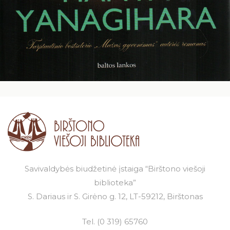
Savivaldybės biudžetinė įstaiga “Birštono viešoji
biblioteka”
S. Dariaus ir S. Girėno g. 12, LT-59212, Birštonas
Tel.
(0 319) 65760