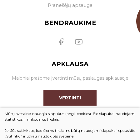
Pranešėjų apsauga
BENDRAUKIME
APKLAUSA
Maloniai prašome įvertinti mūsų paslaugas apklausoje
VERTINTI
Mūsų svetainė naudoja slapukus (angl. cookies). Šie slapukai naudojami
statistikos ir rinkodaros tikslais.
Jei Jūs sutinkate, kad šiems tikslams būtų naudojami slapukai, spauskite
© 2026. Visos teisės saugomos
„Sutinku“ ir toliau naudokitės svetaine.