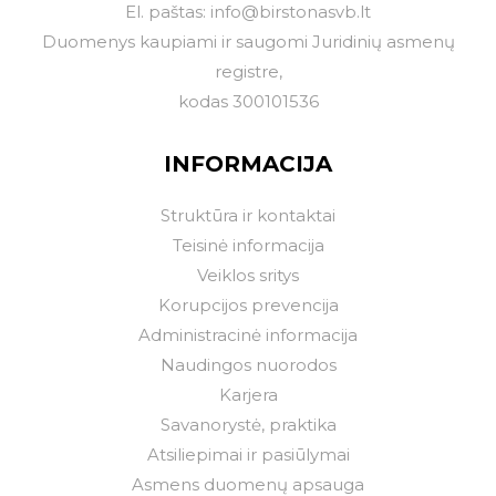
El. paštas:
info@birstonasvb.lt
Duomenys kaupiami ir saugomi Juridinių asmenų
registre,
kodas 300101536
INFORMACIJA
Struktūra ir kontaktai
Teisinė informacija
Veiklos sritys
Korupcijos prevencija
Administracinė informacija
Naudingos nuorodos
Karjera
Savanorystė, praktika
Atsiliepimai ir pasiūlymai
Asmens duomenų apsauga