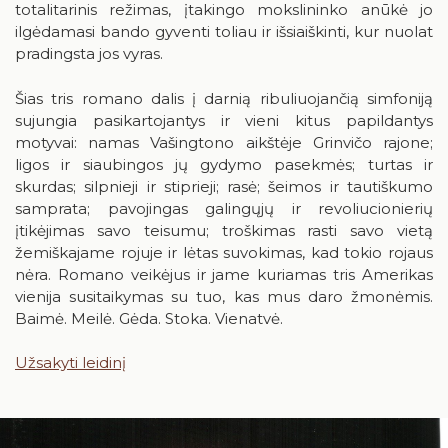
totalitarinis režimas, įtakingo mokslininko anūkė jo
ilgėdamasi bando gyventi toliau ir išsiaiškinti, kur nuolat
24
25
26
27
28
29
30
pradingsta jos vyras.
31
Šias tris romano dalis į darnią ribuliuojančią simfoniją
sujungia pasikartojantys ir vieni kitus papildantys
motyvai: namas Vašingtono aikštėje Grinvičo rajone;
ligos ir siaubingos jų gydymo pasekmės; turtas ir
skurdas; silpnieji ir stiprieji; rasė; šeimos ir tautiškumo
samprata; pavojingas galingųjų ir revoliucionierių
įtikėjimas savo teisumu; troškimas rasti savo vietą
žemiškajame rojuje ir lėtas suvokimas, kad tokio rojaus
nėra. Romano veikėjus ir jame kuriamas tris Amerikas
vienija susitaikymas su tuo, kas mus daro žmonėmis.
Baimė. Meilė. Gėda. Stoka. Vienatvė.
Užsakyti leidinį