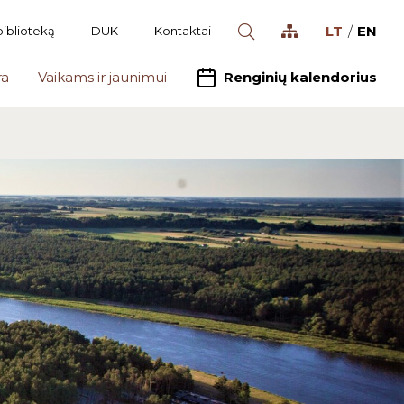
LT
EN
biblioteką
DUK
Kontaktai
ra
Vaikams ir jaunimui
Renginių kalendorius