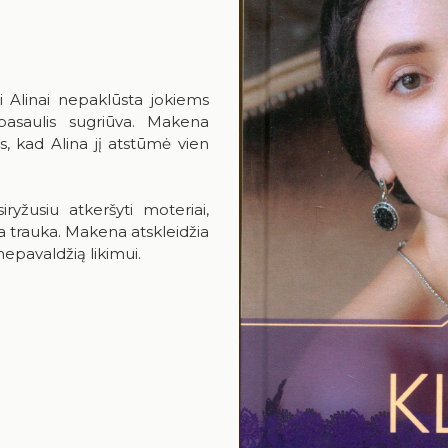
i Alinai nepaklūsta jokiems
pasaulis sugriūva. Makena
s, kad Alina jį atstūmė vien
yžusiu atkeršyti moteriai,
ška trauka. Makena atskleidžia
 nepavaldžią likimui.