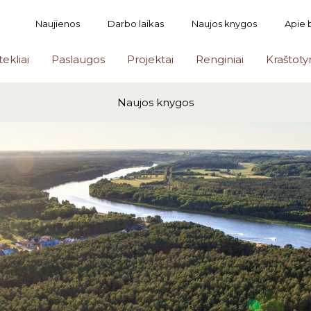
Naujienos
Darbo laikas
Naujos knygos
Apie 
tekliai
Paslaugos
Projektai
Renginiai
Kraštoty
Naujos knygos