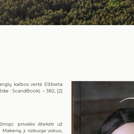
 anglų kalbos vertė Elžbieta
gždai : ScandBook). – 382, [2]
nojo: privalės ištekėti už
 Makeną, ji rizikuoja viskuo,