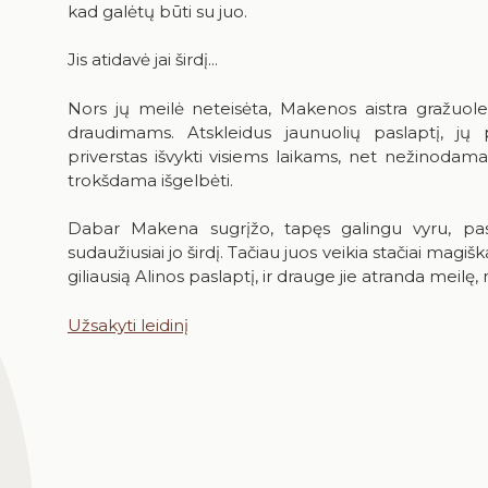
kad galėtų būti su juo.
Jis atidavė jai širdį...
Nors jų meilė neteisėta, Makenos aistra gražuole
draudimams. Atskleidus jaunuolių paslaptį, jų 
priverstas išvykti visiems laikams, net nežinodama
trokšdama išgelbėti.
Dabar Makena sugrįžo, tapęs galingu vyru, pasir
sudaužiusiai jo širdį. Tačiau juos veikia stačiai magi
giliausią Alinos paslaptį, ir drauge jie atranda meilę,
Užsakyti leidinį