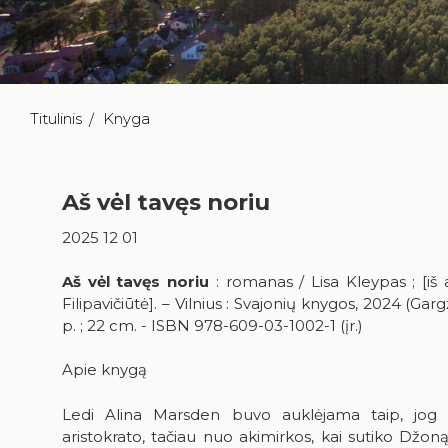
Titulinis
Knyga
Aš vėl tavęs noriu
2025 12 01
Aš vėl tavęs noriu
: romanas / Lisa Kleypas ; [iš
Filipavičiūtė]. – Vilnius : Svajonių knygos, 2024 (Gar
p. ; 22 cm. - ISBN 978-609-03-1002-1 (įr.)
Apie knygą
Ledi Alina Marsden buvo auklėjama taip, jog ži
aristokrato, tačiau nuo akimirkos, kai sutiko Džoną