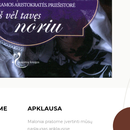
ME
APKLAUSA
Maloniai prašome įvertinti mūsų
paslaugas apklausoje