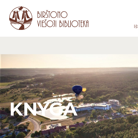
Iš
KNYGA