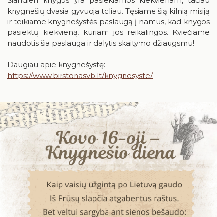
Šiandien knygos yra pasiekiamos kiekvienam, tačiau
Birštonas medijose
Knygų rekomendacijos
knygnešių dvasia gyvuoja toliau. Tęsiame šią kilnią misiją
ir teikiame knygnešystės paslaugą į namus, kad knygos
Muzikos įrašai, filmai
pasiektų kiekvieną, kuriam jos reikalingos. Kviečiame
naudotis šia paslauga ir dalytis skaitymo džiaugsmu!
Žaidimai
Daugiau apie knygnešystę:
https://www.birstonasvb.lt/knygnesyste/
RUGPJŪTIS
2026
Pr
An
Tr
Ke
Pe
Še
Se
1
2
3
4
5
6
7
8
9
10
11
12
13
14
15
16
17
18
19
20
21
22
23