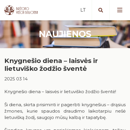
NAUJIENOS
Portalas iBiblioteka.lt
Periodiniai leidiniai (2025 m. )
Nemokamos paslaugos
Bibliografinė Lietuvos periodinės
Knygnešio diena – laisvės ir
Mokamos paslaugos
spaudos straipsnių bazė
Vykdomi projektai
lietuviško žodžio šventė
Nuotolinės paslaugos
Portalas „E. paveldas“
Vykdyti projektai
Artėjantys renginiai
2025 03 14
Tarpbibliotekinis abonementas
Duomenų bazės
Įvykę renginiai
Birštone minėtinos sukaktys
Knygnešio diena – laisvės ir lietuviško žodžio šventė!
Mokymai ir konsultacijos
Apdovanotų ir apdovanojimams
nominuotų knygų katalogas
Iš karališkojo Birštono praeities
Ši diena, skirta prisiminti ir pagerbti knygnešius – drąsius
Kaip tapti skaitytoju?
Teminės knygų rekomendacijos
žmones, kurie spaudos draudimo laikotarpiu nešė
Stanislovas Moravskis
Naujienos/Renginiai
lietuvišką žodį, saugojo mūsų kalbą ir tapatybę.
Kraštotyros dokumentų fondas
Edukaciniai užsiėmimai