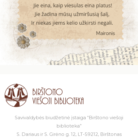
24
25
26
27
28
29
30
31
Savivaldybės biudžetinė įstaiga “Birštono viešoji
biblioteka”
S. Dariaus ir S. Girėno g. 12, LT-59212, Birštonas