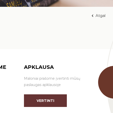
Atgal
ME
APKLAUSA
Maloniai prašome įvertinti mūsų
paslaugas apklausoje
VERTINTI