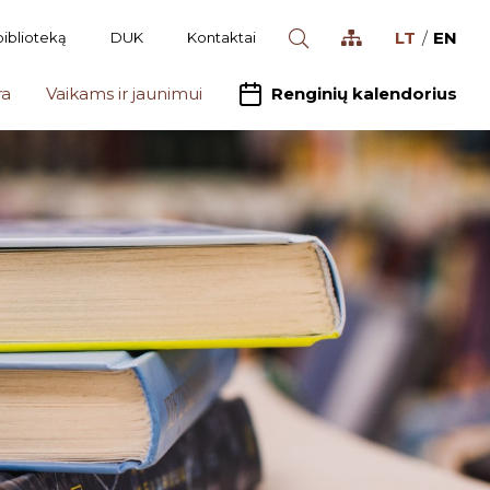
LT
EN
biblioteką
DUK
Kontaktai
ra
Vaikams ir jaunimui
Renginių kalendorius