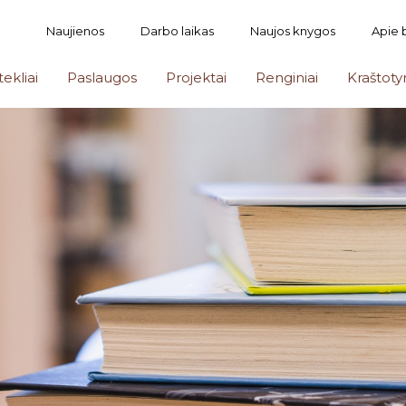
Naujienos
Darbo laikas
Naujos knygos
Apie 
tekliai
Paslaugos
Projektai
Renginiai
Kraštoty