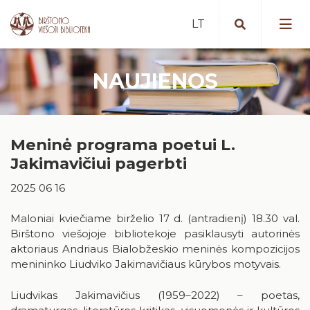
NAUJIENOS
Portalas iBiblioteka.lt
Periodiniai leidiniai (2025 m. )
Nemokamos paslaugos
Bibliografinė Lietuvos periodinės
Meninė programa poetui L.
Mokamos paslaugos
spaudos straipsnių bazė
Vykdomi projektai
Jakimavičiui pagerbti
Nuotolinės paslaugos
Portalas „E. paveldas“
Vykdyti projektai
Artėjantys renginiai
2025 06 16
Tarpbibliotekinis abonementas
Duomenų bazės
Įvykę renginiai
Birštone minėtinos sukaktys
Maloniai kviečiame birželio 17 d. (antradienį) 18.30 val.
Mokymai ir konsultacijos
Apdovanotų ir apdovanojimams
Birštono viešojoje bibliotekoje pasiklausyti autorinės
nominuotų knygų katalogas
Iš karališkojo Birštono praeities
aktoriaus Andriaus Bialobžeskio meninės kompozicijos
Kaip tapti skaitytoju?
Teminės knygų rekomendacijos
menininko Liudviko Jakimavičiaus kūrybos motyvais.
Stanislovas Moravskis
Naujienos/Renginiai
Kraštotyros dokumentų fondas
Liudvikas Jakimavičius (1959–2022) – poetas,
Edukaciniai užsiėmimai