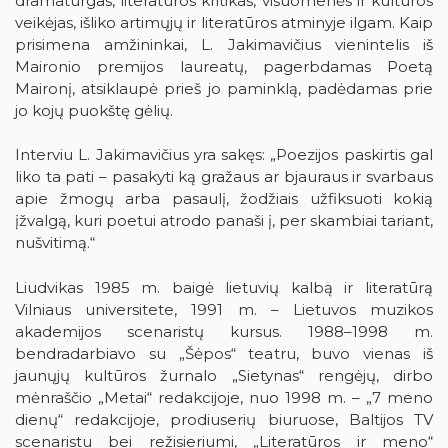
dramaturgas, literatūros kritikas, visuomenės ir kultūros
Birštonas medijose
Knygų rekomendacijos
veikėjas, išliko artimųjų ir literatūros atminyje ilgam. Kaip
prisimena amžininkai, L. Jakimavičius vienintelis iš
Muzikos įrašai, filmai
Maironio premijos laureatų, pagerbdamas Poetą
Maironį, atsiklaupė prieš jo paminklą, padėdamas prie
Žaidimai
jo kojų puokštę gėlių.
Interviu L. Jakimavičius yra sakęs: „Poezijos paskirtis gal
liko ta pati – pasakyti ką gražaus ar bjauraus ir svarbaus
apie žmogų arba pasaulį, žodžiais užfiksuoti kokią
įžvalgą, kuri poetui atrodo panaši į, per skambiai tariant,
RUGPJŪTIS
2026
nušvitimą.“
Pr
An
Tr
Ke
Pe
Še
Se
Liudvikas 1985 m. baigė lietuvių kalbą ir literatūrą
Vilniaus universitete, 1991 m. – Lietuvos muzikos
1
2
akademijos scenaristų kursus. 1988–1998 m.
bendradarbiavo su „Šėpos“ teatru, buvo vienas iš
3
4
5
6
7
8
9
jaunųjų kultūros žurnalo „Sietynas“ rengėjų, dirbo
mėnraščio „Metai“ redakcijoje, nuo 1998 m. – „7 meno
10
11
12
13
14
15
16
dienų“ redakcijoje, prodiuserių biuruose, Baltijos TV
scenaristu bei režisieriumi, „Literatūros ir meno“
17
18
19
20
21
22
23