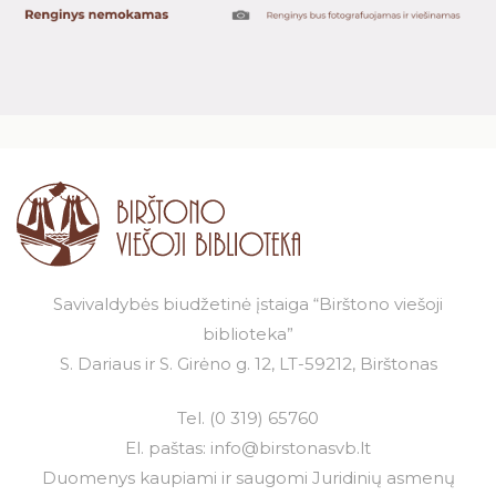
Savivaldybės biudžetinė įstaiga “Birštono viešoji
biblioteka”
S. Dariaus ir S. Girėno g. 12, LT-59212, Birštonas
Tel.
(0 319) 65760
El. paštas:
info@birstonasvb.lt
Duomenys kaupiami ir saugomi Juridinių asmenų