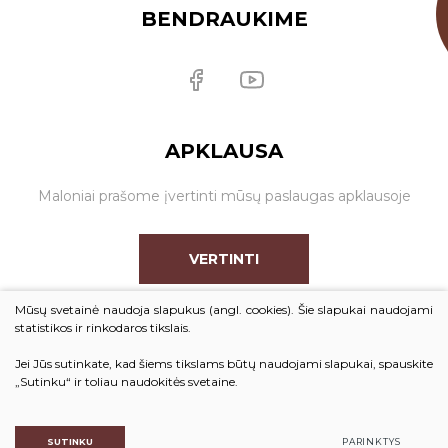
BENDRAUKIME
APKLAUSA
Maloniai prašome įvertinti mūsų paslaugas apklausoje
VERTINTI
Mūsų svetainė naudoja slapukus (angl. cookies). Šie slapukai naudojami
statistikos ir rinkodaros tikslais.
Jei Jūs sutinkate, kad šiems tikslams būtų naudojami slapukai, spauskite
© 2026. Visos teisės saugomos
„Sutinku“ ir toliau naudokitės svetaine.
Duomenų apsauga
SUTINKU
PARINKTYS
Sukurta:
TEXUS