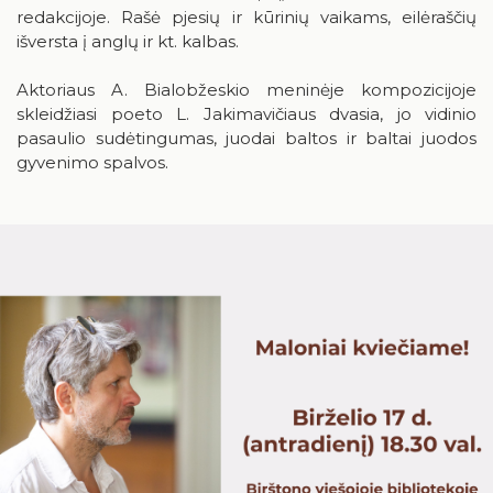
redakcijoje. Rašė pjesių ir kūrinių vaikams, eilėraščių
24
25
26
27
28
29
30
išversta į anglų ir kt. kalbas.
31
Aktoriaus A. Bialobžeskio meninėje kompozicijoje
skleidžiasi poeto L. Jakimavičiaus dvasia, jo vidinio
pasaulio sudėtingumas, juodai baltos ir baltai juodos
gyvenimo spalvos.