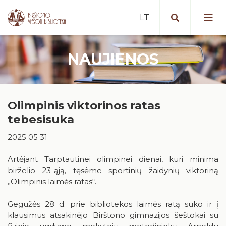
NAUJIENOS
Portalas iBiblioteka.lt
Periodiniai leidiniai (2025 m. )
Nemokamos paslaugos
Bibliografinė Lietuvos periodinės
Olimpinis viktorinos ratas
Mokamos paslaugos
spaudos straipsnių bazė
Vykdomi projektai
tebesisuka
Nuotolinės paslaugos
Portalas „E. paveldas“
Vykdyti projektai
Artėjantys renginiai
2025 05 31
Tarpbibliotekinis abonementas
Duomenų bazės
Įvykę renginiai
Birštone minėtinos sukaktys
Artėjant Tarptautinei olimpinei dienai, kuri minima
Mokymai ir konsultacijos
Apdovanotų ir apdovanojimams
birželio 23-ąją, tęsėme sportinių žaidynių viktoriną
nominuotų knygų katalogas
Iš karališkojo Birštono praeities
„Olimpinis laimės ratas“.
Kaip tapti skaitytoju?
Teminės knygų rekomendacijos
Stanislovas Moravskis
Naujienos/Renginiai
Gegužės 28 d. prie bibliotekos laimės ratą suko ir į
Kraštotyros dokumentų fondas
klausimus atsakinėjo Birštono gimnazijos šeštokai su
Edukaciniai užsiėmimai