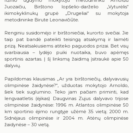
fizinio ugdymo mokytoju metodininku Arnoldu
Birštonas medijose
Knygų rekomendacijos
Juozaičiu, Birštono lopšelio-darželio „Vyturėlis“
ikimokyklinukų grupė „Drugeliai“ su mokytoja
Muzikos įrašai, filmai
metodininke Birute Leonavičiūte.
Žaidimai
Renginiu susidomėjo ir birštoniečiai, kurorto svečiai. Jie
taip pat bandė pateikti teisingą atsakymą ir laimėti
prizą. Neatsakiusiems atiteko paguodos prizai. Bet visų
svarbiausia – lydėjo puiki nuotaika, buvo apėmęs
sportinis azartas. Į šį linksmą žaidimą įsitraukė apie 50
dalyvių.
RUGPJŪTIS
2026
Papildomas klausimas „Ar yra birštoniečių, dalyvavusių
Pr
An
Tr
Ke
Pe
Še
Se
olimpinėse žaidynėse?“, užduotas mokytojo Arnoldo,
šiek tiek suglumino. Teko jam pačiam priminti, kad
1
2
lengvaatletis (ėjikas) Daugvinas Zujus dalyvavo trijose
olimpinėse žaidynėse: 1996 m. Atlantos olimpinėse 50
3
4
5
6
7
8
9
km sportinio ėjimo rungtyje užėmė 35 vietą; 2000 m.
Sidnėjaus olimpinėse ir 2004 m. Atėnų olimpinėse
10
11
12
13
14
15
16
žaidynėse – 30 vietą.
17
18
19
20
21
22
23