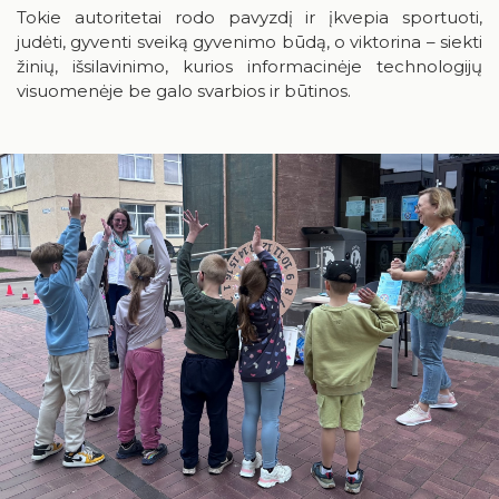
Tokie autoritetai rodo pavyzdį ir įkvepia sportuoti,
24
25
26
27
28
29
30
judėti, gyventi sveiką gyvenimo būdą, o viktorina – siekti
žinių, išsilavinimo, kurios informacinėje technologijų
31
visuomenėje be galo svarbios ir būtinos.