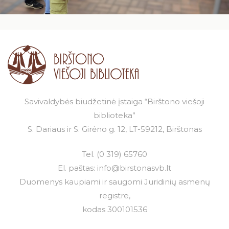
Savivaldybės biudžetinė įstaiga “Birštono viešoji
biblioteka”
S. Dariaus ir S. Girėno g. 12, LT-59212, Birštonas
Tel.
(0 319) 65760
El. paštas:
info@birstonasvb.lt
Duomenys kaupiami ir saugomi Juridinių asmenų
registre,
kodas 300101536