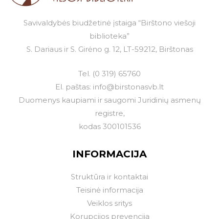
Savivaldybės biudžetinė įstaiga “Birštono viešoji
biblioteka”
S. Dariaus ir S. Girėno g. 12, LT-59212, Birštonas
Tel.
(0 319) 65760
El. paštas:
info@birstonasvb.lt
Duomenys kaupiami ir saugomi Juridinių asmenų
registre,
kodas 300101536
INFORMACIJA
Struktūra ir kontaktai
Teisinė informacija
Veiklos sritys
Korupcijos prevencija