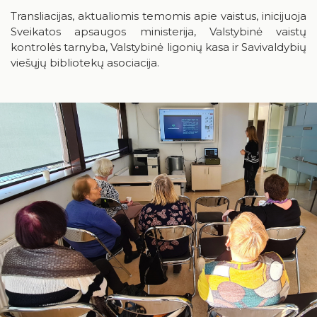
Birštonas medijose
Knygų rekomendacijos
Transliacijas, aktualiomis temomis apie vaistus, inicijuoja
Sveikatos apsaugos ministerija, Valstybinė vaistų
Muzikos įrašai, filmai
kontrolės tarnyba, Valstybinė ligonių kasa ir Savivaldybių
viešųjų bibliotekų asociacija.
Žaidimai
RUGPJŪTIS
2026
Pr
An
Tr
Ke
Pe
Še
Se
1
2
3
4
5
6
7
8
9
10
11
12
13
14
15
16
17
18
19
20
21
22
23