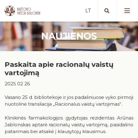
NAUJIENOS
Portalas iBiblioteka.lt
Periodiniai leidiniai (2025 m. )
Nemokamos paslaugos
Bibliografinė Lietuvos periodinės
Paskaita apie racionalų vaistų
Mokamos paslaugos
spaudos straipsnių bazė
Vykdomi projektai
vartojimą
Nuotolinės paslaugos
Portalas „E. paveldas“
Vykdyti projektai
Artėjantys renginiai
2025 02 26
Tarpbibliotekinis abonementas
Duomenų bazės
Įvykę renginiai
Birštone minėtinos sukaktys
Vasario 25 d. bibliotekoje ir jos padaliniuose vyko pirmoji
Mokymai ir konsultacijos
Apdovanotų ir apdovanojimams
nuotolinė transliacija „Racionalus vaistų vartojimas“.
nominuotų knygų katalogas
Iš karališkojo Birštono praeities
Kaip tapti skaitytoju?
Teminės knygų rekomendacijos
Klinikinės farmakologijos gydytojas rezidentas Arūnas
Stanislovas Moravskis
Naujienos/Renginiai
Jablonskas aptarė racionalų vaistų vartojimą, pasidalino
Kraštotyros dokumentų fondas
patarimais bei atsakė į klausytojų klausimus.
Edukaciniai užsiėmimai