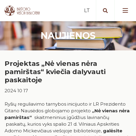
NAUJIENOS
Portalas iBiblioteka.lt
Periodiniai leidiniai (2025 m. )
Nemokamos paslaugos
Bibliografinė Lietuvos periodinės
Projektas „Nė vienas nėra
Mokamos paslaugos
spaudos straipsnių bazė
Vykdomi projektai
pamirštas“ kviečia dalyvauti
Nuotolinės paslaugos
Portalas „E. paveldas“
Vykdyti projektai
paskaitoje
Artėjantys renginiai
Tarpbibliotekinis abonementas
Duomenų bazės
2024 10 17
Įvykę renginiai
Birštone minėtinos sukaktys
Mokymai ir konsultacijos
Apdovanotų ir apdovanojimams
nominuotų knygų katalogas
Ryšių reguliavimo tarnybos inicijuoto ir LR Prezidento
Iš karališkojo Birštono praeities
Kaip tapti skaitytoju?
Gitano Nausėdos globojamo projekto
„Nė vienas nėra
Teminės knygų rekomendacijos
Stanislovas Moravskis
pamirštas“
skaitmeninius įgūdžius lavinančių
Naujienos/Renginiai
paskaitų, kurios vyks spalio 21 d. Vilniaus Apskrities
Kraštotyros dokumentų fondas
Adomo Mickevičiaus viešojoje bibliotekoje,
galėsite
Edukaciniai užsiėmimai