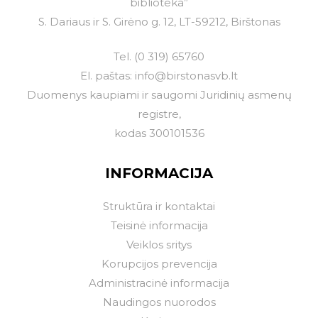
biblioteka”
S. Dariaus ir S. Girėno g. 12, LT-59212, Birštonas
Tel.
(0 319) 65760
El. paštas:
info@birstonasvb.lt
Duomenys kaupiami ir saugomi Juridinių asmenų
registre,
kodas 300101536
INFORMACIJA
Struktūra ir kontaktai
Teisinė informacija
Veiklos sritys
Korupcijos prevencija
Administracinė informacija
Naudingos nuorodos