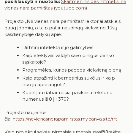
pasiklausyti ir nuotoliu:
Skaitmeninis dešimtmetis: nė
Birštonas medijose
Knygų rekomendacijos
vienas nėra pamirštas (youtube.com)
Muzikos įrašai, filmai
Projekto „Nė vienas nėra pamirštas“ lektoriai atskleis
daug įdomių, o taip pat ir naudingų kiekvieno Jūsų
Žaidimai
kasdienybėje dalykų apie:
Dirbtinį intelektą ir jo galimybes
Kaip efektyviai valdyti savo pinigus banko
sąskaitoje?
RUGPJŪTIS
2026
Programėles, kurios padeda kiekvieną dieną
Kaip atpažinti kibernetinius sukčius ir kaip
Pr
An
Tr
Ke
Pe
Še
Se
nuo jų apsisaugoti?
Kodėl jau dabar reikia pasikeisti telefono
1
2
numerius iš 8 į +370?
3
4
5
6
7
8
9
Projekto naujienos
čia:
https://nevienasnerapamirstas.my.canva.site/rrt
10
11
12
13
14
15
16
17
18
19
20
21
22
23
Kaip projektui sekėsi pirmaisiais metais, pasižiūrėkite