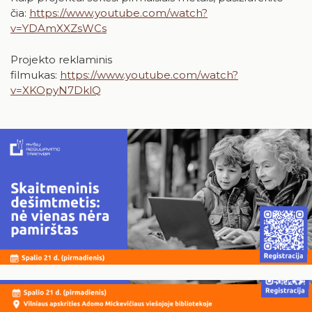
čia:
https://www.youtube.com/watch?
24
25
26
27
28
29
30
v=YDAmXXZsWCs
31
Projekto reklaminis
filmukas:
https://www.youtube.com/watch?
v=XKOpyN7DklQ