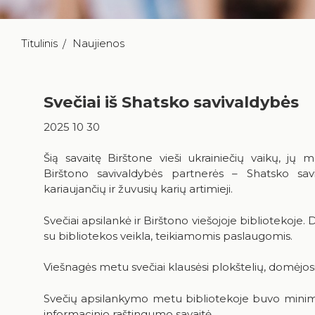
Titulinis
Naujienos
Svečiai iš Shatsko savivaldybės
2025 10 30
Šią savaitę Birštone vieši ukrainiečių vaikų, jų
Birštono savivaldybės partnerės – Shatsko savi
kariaujančių ir žuvusių karių artimieji.
Svečiai apsilankė ir Birštono viešojoje bibliotekoje.
su bibliotekos veikla, teikiamomis paslaugomis.
Viešnagės metu svečiai klausėsi plokštelių, domėjosi 
Svečių apsilankymo metu bibliotekoje buvo minima
informacinio raštingumo savaitė.