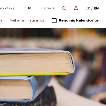
LT
EN
biblioteką
DUK
Kontaktai
ra
Vaikams ir jaunimui
Renginių kalendorius