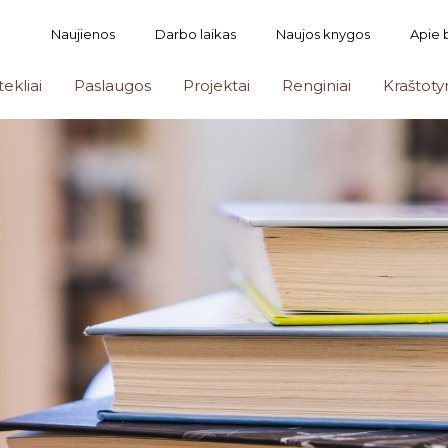
Naujienos
Darbo laikas
Naujos knygos
Apie 
tekliai
Paslaugos
Projektai
Renginiai
Kraštoty