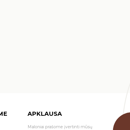
ME
APKLAUSA
Maloniai prašome įvertinti mūsų