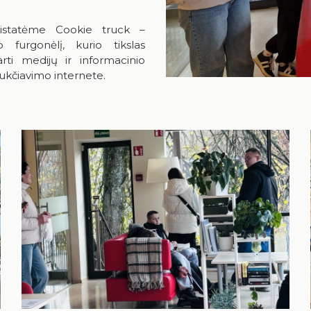
pristatėme Cookie truck –
 furgonėlį, kurio tikslas
arti medijų ir informacinio
sukčiavimo internete.