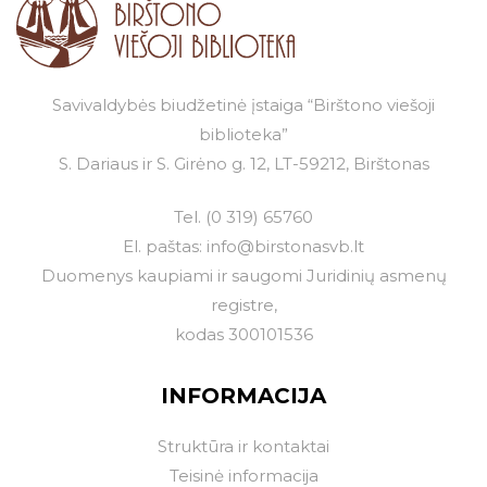
Savivaldybės biudžetinė įstaiga “Birštono viešoji
biblioteka”
S. Dariaus ir S. Girėno g. 12, LT-59212, Birštonas
Tel.
(0 319) 65760
El. paštas:
info@birstonasvb.lt
Duomenys kaupiami ir saugomi Juridinių asmenų
registre,
kodas 300101536
INFORMACIJA
Struktūra ir kontaktai
Teisinė informacija