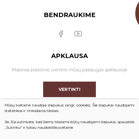
BENDRAUKIME
APKLAUSA
Maloniai prašome įvertinti mūsų paslaugas apklausoje
VERTINTI
Mūsų svetainė naudoja slapukus (angl. cookies). Šie slapukai naudojami
statistikos ir rinkodaros tikslais.
Jei Jūs sutinkate, kad šiems tikslams būtų naudojami slapukai, spauskite
© 2026. Visos teisės saugomos
„Sutinku“ ir toliau naudokitės svetaine.
Duomenų apsauga