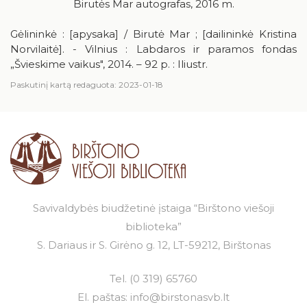
Birutės Mar autografas, 2016 m.
Pr
An
Tr
Ke
Pe
Še
Se
Gėlininkė : [apysaka] / Birutė Mar ; [dailininkė Kristina
Norvilaitė]. - Vilnius : Labdaros ir paramos fondas
1
2
„Švieskime vaikus", 2014. – 92 p. : Iliustr.
3
4
5
6
7
8
9
Paskutinį kartą redaguota: 2023-01-18
10
11
12
13
14
15
16
17
18
19
20
21
22
23
24
25
26
27
28
29
30
31
Savivaldybės biudžetinė įstaiga “Birštono viešoji
biblioteka”
S. Dariaus ir S. Girėno g. 12, LT-59212, Birštonas
Tel.
(0 319) 65760
El. paštas:
info@birstonasvb.lt