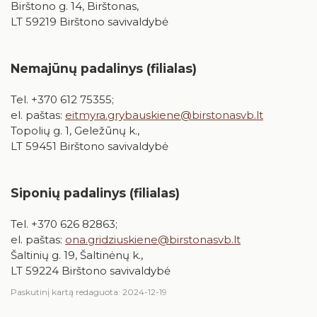
Birštono g. 14, Birštonas,
Birštonas medijose
Knygų rekomendacijos
Specialistai
LT 59219 Birštono savivaldybė
Muzikos įrašai, filmai
Paslaugų ir išteklių skyrius
Žaidimai
Nemajūnų padalinys (filialas)
Padaliniai (filialai)
Tel. +370 612 75355;
Organizacinės struktūros schema
el. paštas:
eitmyra.grybauskiene@birstonasvb.lt
Topolių g. 1, Geležūnų k.,
LT 59451 Birštono savivaldybė
RUGPJŪTIS
2026
Siponių padalinys (filialas)
Pr
An
Tr
Ke
Pe
Še
Se
Tel. +370 626 82863;
1
2
el. paštas:
ona.gridziuskiene@birstonasvb.lt
Šaltinių g. 19, Šaltinėnų k.,
3
4
5
6
7
8
9
LT 59224 Birštono savivaldybė
10
11
12
13
14
15
16
Paskutinį kartą redaguota: 2024-12-19
17
18
19
20
21
22
23