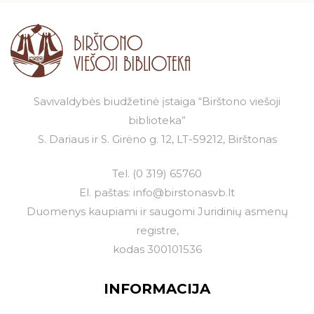
24
25
26
27
28
29
30
31
Savivaldybės biudžetinė įstaiga “Birštono viešoji
biblioteka”
S. Dariaus ir S. Girėno g. 12, LT-59212, Birštonas
Tel.
(0 319) 65760
El. paštas:
info@birstonasvb.lt
Duomenys kaupiami ir saugomi Juridinių asmenų
registre,
kodas 300101536
INFORMACIJA