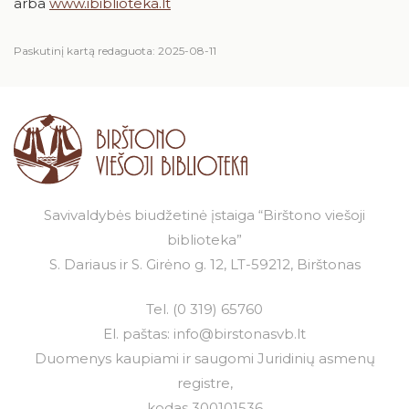
arba
www.ibiblioteka.lt
Paskutinį kartą redaguota: 2025-08-11
Savivaldybės biudžetinė įstaiga “Birštono viešoji
biblioteka”
S. Dariaus ir S. Girėno g. 12, LT-59212, Birštonas
Tel.
(0 319) 65760
El. paštas:
info@birstonasvb.lt
Duomenys kaupiami ir saugomi Juridinių asmenų
registre,
kodas 300101536