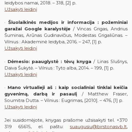
leidybos namai, 2018. – 318, [2] p.
Užsakyti leidinį
·
Šiuolaikinės medijos ir informacija : požeminiai
garažai Google karalystėje
/ Vincas Grigas, Andrius
Šuminas, Arūnas Gudinavičius, Modestas Grigaliūnas. –
Vilnius : Akademinė leidyba, 2016. – 247, [1] p.
Užsakyti leidinį
·
Dėmesio: paauglystė : tėvų knyga
/ Linas Slušnys,
Daiva Šukytė. – Vilnius : Tyto alba, 2014. – 199, [1] p.
Užsakyti leidinį
·
Mano virtualieji aš : kaip socialiniai tinklai keičia
gyvenimą, darbą ir pasaulį
/ Matthew Fraser,
Soumitra Dutta. – Vilnius : Eugrimas, [2010]. – 476, [1] p.
Užsakyti leidinį
Jei susidomėjote, knygas prašome užsisakyti tel. +370
319 65615, el. paštu:
suaugusiu@birstonasvb.lt
,