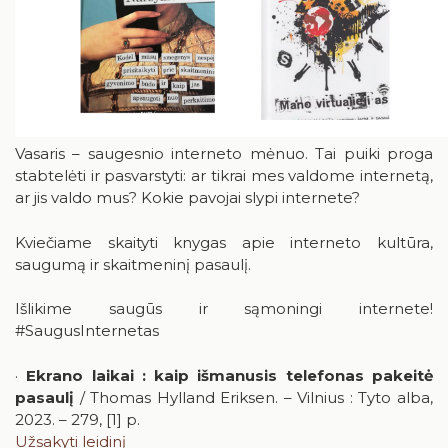
Legendinis „Lituanicos“ skrydis
Pažinimas turtina
RUGPJŪTIS
2026
Maistas – ir sveikata, ir grožis, ir vaistas
Pr
An
Tr
Ke
Pe
Še
Se
Ar pažįstame latvių literatūrą?
Vasaris – saugesnio interneto mėnuo. Tai puiki proga
stabtelėti ir pasvarstyti: ar tikrai mes valdome internetą,
1
2
Pavasarį telydi poezija
ar jis valdo mus? Kokie pavojai slypi internete?
3
4
5
6
7
8
9
Sunkumai ugdo ir augina
Kviečiame skaityti knygas apie interneto kultūra,
10
11
12
13
14
15
16
saugumą ir skaitmeninį pasaulį.
Skaitymai minutėms
17
18
19
20
21
22
23
Išlikime saugūs ir sąmoningi internete!
Psichologijos knygose – išmintis, stiprybė, viltis
#SaugusInternetas
24
25
26
27
28
29
30
·
Ekrano laikai : kaip išmanusis telefonas pakeitė
31
pasaulį
/ Thomas Hylland Eriksen. – Vilnius : Tyto alba,
2023. – 279, [1] p.
Užsakyti leidinį