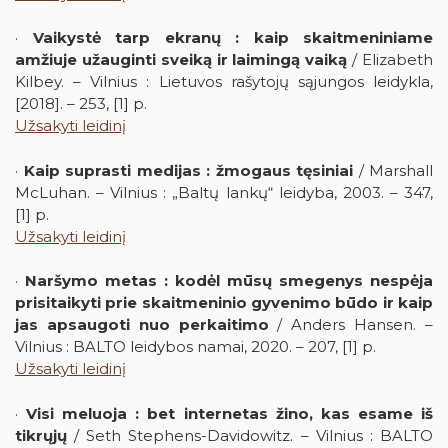
·
Vaikystė tarp ekranų : kaip skaitmeniniame
amžiuje užauginti sveiką ir laimingą vaiką
/ Elizabeth
Kilbey. – Vilnius : Lietuvos rašytojų sąjungos leidykla,
[2018]. – 253, [1] p.
Užsakyti leidinį
·
Kaip suprasti medijas : žmogaus tęsiniai
/ Marshall
McLuhan. – Vilnius : „Baltų lankų“ leidyba, 2003. – 347,
[1] p.
Užsakyti leidinį
·
Naršymo metas : kodėl mūsų smegenys nespėja
prisitaikyti prie skaitmeninio gyvenimo būdo ir kaip
jas apsaugoti nuo perkaitimo
/ Anders Hansen. –
Vilnius : BALTO leidybos namai, 2020. – 207, [1] p.
Užsakyti leidinį
·
Visi meluoja : bet internetas žino, kas esame iš
tikrųjų
/ Seth Stephens-Davidowitz. – Vilnius : BALTO