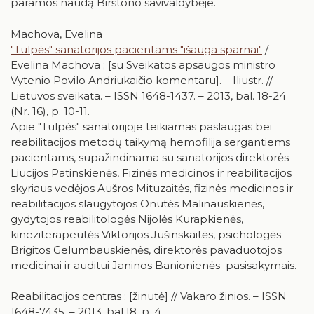
paramos naudą Birštono savivaldybėje.
Machova, Evelina
"Tulpės" sanatorijos pacientams "išauga sparnai"
/
Evelina Machova ; [su Sveikatos apsaugos ministro
Vytenio Povilo Andriukaičio komentaru]. – Iliustr. //
Lietuvos sveikata. – ISSN 1648-1437. – 2013, bal. 18-24
(Nr. 16), p. 10-11.
Apie "Tulpės" sanatorijoje teikiamas paslaugas bei
reabilitacijos metodų taikymą hemofilija sergantiems
pacientams, supažindinama su sanatorijos direktorės
Liucijos Patinskienės, Fizinės medicinos ir reabilitacijos
skyriaus vedėjos Aušros Mituzaitės, fizinės medicinos ir
reabilitacijos slaugytojos Onutės Malinauskienės,
gydytojos reabilitologės Nijolės Kurapkienės,
kineziterapeutės Viktorijos Jušinskaitės, psichologės
Brigitos Gelumbauskienės, direktorės pavaduotojos
medicinai ir auditui Janinos Banionienės pasisakymais.
Reabilitacijos centras : [žinutė] // Vakaro žinios. – ISSN
1648-7435. – 2013, bal.18, p. 4.