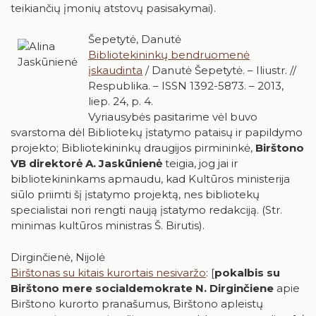
teikiančių įmonių atstovų pasisakymai).
Šepetytė, Danutė
Bibliotekininkų bendruomenė
įskaudinta
/ Danutė Šepetytė. – Iliustr. //
Respublika. – ISSN 1392-5873. – 2013,
liep. 24, p. 4.
Vyriausybės pasitarime vėl buvo
svarstoma dėl Bibliotekų įstatymo pataisų ir papildymo
projekto; Bibliotekininkų draugijos pirmininkė,
Birštono
VB direktorė A. Jaskūnienė
teigia, jog jai ir
bibliotekininkams apmaudu, kad Kultūros ministerija
siūlo priimti šį įstatymo projektą, nes bibliotekų
specialistai nori rengti naują įstatymo redakciją. (Str.
minimas kultūros ministras Š. Birutis).
Dirginčienė, Nijolė
Birštonas su kitais kurortais nesivaržo
: [
pokalbis su
Birštono mere socialdemokrate N. Dirginčiene
apie
Birštono kurorto pranašumus, Birštono apleistų