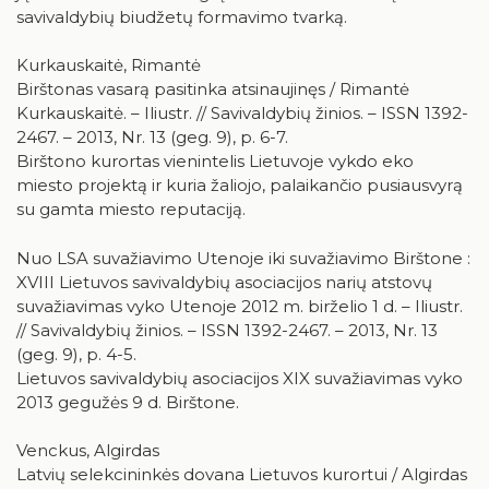
savivaldybių biudžetų formavimo tvarką.
Kurkauskaitė, Rimantė
Birštonas vasarą pasitinka atsinaujinęs / Rimantė
Kurkauskaitė. – Iliustr. // Savivaldybių žinios. – ISSN 1392-
2467. – 2013, Nr. 13 (geg. 9), p. 6-7.
Birštono kurortas vienintelis Lietuvoje vykdo eko
miesto projektą ir kuria žaliojo, palaikančio pusiausvyrą
su gamta miesto reputaciją.
Nuo LSA suvažiavimo Utenoje iki suvažiavimo Birštone :
XVIII Lietuvos savivaldybių asociacijos narių atstovų
suvažiavimas vyko Utenoje 2012 m. birželio 1 d. – Iliustr.
// Savivaldybių žinios. – ISSN 1392-2467. – 2013, Nr. 13
(geg. 9), p. 4-5.
Lietuvos savivaldybių asociacijos XIX suvažiavimas vyko
2013 gegužės 9 d. Birštone.
Venckus, Algirdas
Latvių selekcininkės dovana Lietuvos kurortui / Algirdas