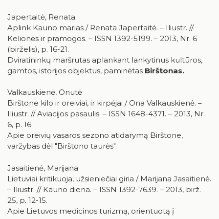
Japertaitė, Renata
Aplink Kauno marias / Renata Japertaitė. – Iliustr. //
Kelionės ir pramogos. – ISSN 1392-5199. – 2013, Nr. 6
(birželis), p. 16-21.
Dviratininkų maršrutas aplankant lankytinus kultūros,
gamtos, istorijos objektus, paminėtas
Birštonas.
Valkauskienė, Onutė
Birštone kilo ir oreiviai, ir kirpėjai / Ona Valkauskienė. –
Iliustr. // Aviacijos pasaulis. – ISSN 1648-4371. – 2013, Nr.
6, p. 16.
Apie oreivių vasaros sezono atidarymą Birštone,
varžybas dėl "Birštono taurės".
Jasaitienė, Marijana
Lietuviai kritikuoja, užsieniečiai giria / Marijana Jasaitienė.
– Iliustr. // Kauno diena. – ISSN 1392-7639. – 2013, birž.
25, p. 12-15.
Apie Lietuvos medicinos turizmą, orientuotą į