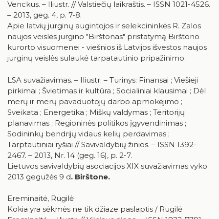
Venckus. – Iliustr. // Valstiečių laikraštis. – ISSN 1021-4526.
– 2013, geg. 4, p. 7-8.
Apie latvių jurginų augintojos ir selekcininkės R. Zalos
naujos veislės jurgino "Birštonas" pristatymą Birštono
kurorto visuomenei - viešnios iš Latvijos išvestos naujos
jurginų veislės sulaukė tarpatautinio pripažinimo.
LSA suvažiavimas. – Iliustr. – Turinys: Finansai ; Viešieji
pirkimai ; Švietimas ir kultūra ; Socialiniai klausimai ; Dėl
merų ir merų pavaduotojų darbo apmokėjimo ;
Sveikata ; Energetika ; Miškų valdymas ; Teritorijų
planavimas ; Regioninės politikos įgyvendinimas ;
Sodininkų bendrijų vidaus kelių perdavimas ;
Tarptautiniai ryšiai // Savivaldybių žinios. – ISSN 1392-
2467. – 2013, Nr. 14 (geg. 16), p. 2-7.
Lietuvos savivaldybių asociacijos XIX suvažiavimas vyko
2013 gegužės 9 d
. Birštone.
Ereminaitė, Rugilė
Kokia yra sėkmės ne tik džiaze paslaptis / Rugilė