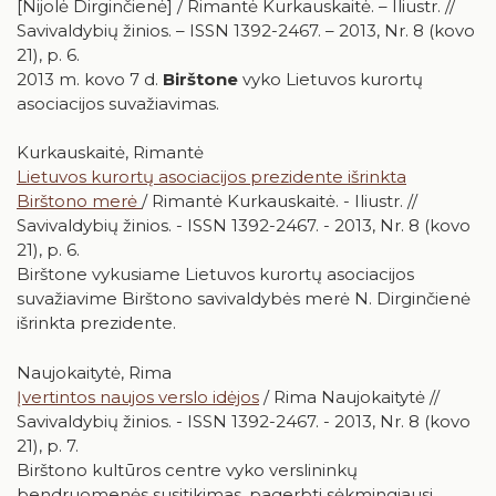
[Nijolė Dirginčienė] / Rimantė Kurkauskaitė. – Iliustr. //
Savivaldybių žinios. – ISSN 1392-2467. – 2013, Nr. 8 (kovo
21), p. 6.
2013 m. kovo 7 d.
Birštone
vyko Lietuvos kurortų
asociacijos suvažiavimas.
Kurkauskaitė, Rimantė
Lietuvos kurortų asociacijos prezidente išrinkta
Birštono merė
/ Rimantė Kurkauskaitė. - Iliustr. //
Savivaldybių žinios. - ISSN 1392-2467. - 2013, Nr. 8 (kovo
21), p. 6.
Birštone vykusiame Lietuvos kurortų asociacijos
suvažiavime Birštono savivaldybės merė N. Dirginčienė
išrinkta prezidente.
Naujokaitytė, Rima
Įvertintos naujos verslo idėjos
/ Rima Naujokaitytė //
Savivaldybių žinios. - ISSN 1392-2467. - 2013, Nr. 8 (kovo
21), p. 7.
Birštono kultūros centre vyko verslininkų
bendruomenės susitikimas, pagerbti sėkmingiausi