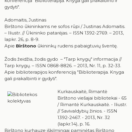
konferencija "Biblioterapija. Knyga gali prakalbinti ir
gydyti".
Adomaitis, Justinas
Birštono ūkininkams ne sofos rūpi / Justinas Adomaitis.
– Iliustr. // Ūkininko patarėjas. – ISSN 1392-2769. – 2013,
lapkr. 26, p. 8-9.
Apie
Birštono
ūkininkų rudens pabaigtuvių šventę.
Žodis žeidžia, žodis gydo – "Tarp knygų" informacija //
Tarp knygų. – ISSN 0868-8826. – 2013, Nr. 11, p. 32-33.
Apie biblioterapijos konferenciją "Biblioterapija. Knyga
gali prakalbinti ir gydyti".
Kurkauskaitė, Rimantė
Birštono viešajai bibliotekai - 65
/ Rimantė Kurkauskaitė. - Iliustr.
// Savivaldybių žinios. - ISSN
1392-2467. - 2013, Nr. 32
(lapkr.14), p. 16.
Birštono kurhauze iškilmingai paminėtas Birštono