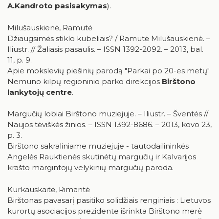
A.Kandroto pasisakymas
).
Milušauskienė, Ramutė
Džiaugsimės stiklo kubeliais? / Ramutė Milušauskienė. –
Iliustr. // Žaliasis pasaulis. – ISSN 1392-2092. – 2013, bal.
11, p. 9.
Apie mokslevių piešinių parodą "Parkai po 20-es metų"
Nemuno kilpų regioninio parko direkcijos
Birštono
lankytojų centre
.
Margučių lobiai Birštono muziejuje. – Iliustr. – Šventės //
Naujos tėviškės žinios. – ISSN 1392-8686. – 2013, kovo 23,
p. 3.
Birštono sakraliniame muziejuje - tautodailininkės
Angelės Rauktienės skutinėtų margučių ir Kalvarijos
krašto margintojų velykinių margučių paroda.
Kurkauskaitė, Rimantė
Birštonas pavasarį pasitiko solidžiais renginiais : Lietuvos
kurortų asociacijos prezidente išrinkta Birštono merė