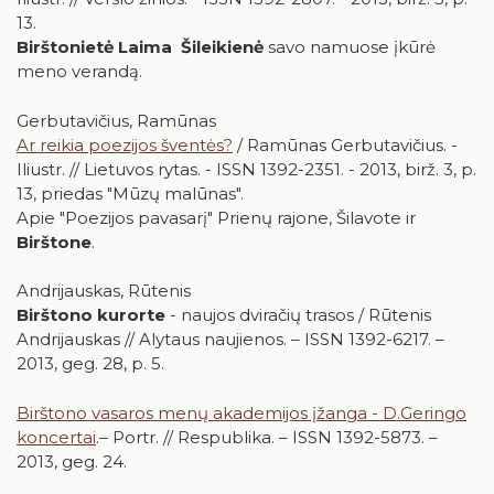
13.
Birštonietė Laima Šileikienė
savo namuose įkūrė
meno verandą.
Gerbutavičius, Ramūnas
Ar reikia poezijos šventės?
/ Ramūnas Gerbutavičius. -
Iliustr. // Lietuvos rytas. - ISSN 1392-2351. - 2013, birž. 3, p.
13, priedas "Mūzų malūnas".
Apie "Poezijos pavasarį" Prienų rajone, Šilavote ir
Birštone
.
Andrijauskas, Rūtenis
Birštono kurorte
- naujos dviračių trasos / Rūtenis
Andrijauskas // Alytaus naujienos. – ISSN 1392-6217. –
2013, geg. 28, p. 5.
Birštono vasaros menų akademijos įžanga - D.Geringo
koncertai
.– Portr. // Respublika. – ISSN 1392-5873. –
2013, geg. 24.