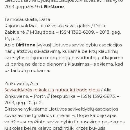
Lietuvos savivaldybių asociacijos XIX suvažiavimas vyko
2013 gegužės 9 d.
Birštone
.
Tamošauskaitė, Dalia
Rajono valdžiai – ir už veiklą savaitgaliais / Dalia
Zabitienė // Mūsų žodis. – ISSN 1392-6209. – 2013, geg.
14, p. 2.
Apie
Birštone
įvykusį Lietuvos savivaldybių asociacijos
narių atstovų suvažiavimą, kuriame be kitų klausimų
svarstytas ir rajonų merų bei jų pavaduotojų atlyginimo
už darbą ne darbo dienomis klausimas – siekiama, kad
už tai būtų mokama.
Zinkuvienė, Alia
Savivaldybės reikalauja nutraukti bado dietą
/ Alia
Zinkuvienė. – Portr. // Respublika. – ISSN 1392-5873. –
2013, geg. 10, p. 2.
Birštone vykusiame Lietuvos savivaldybių asociacijos
suvažiavime Ignalinos r. meras B. Ropė kalbėjo apie
valdžios sumažinto savivaldybių finansavimo pasekmes,
jų skolas bei reikalavo grąžinti iki krizės buvusią