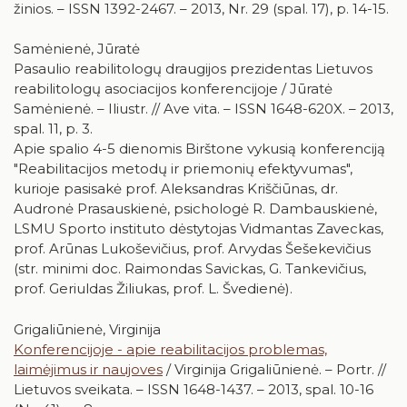
žinios. – ISSN 1392-2467. – 2013, Nr. 29 (spal. 17), p. 14-15.
Samėnienė, Jūratė
Pasaulio reabilitologų draugijos prezidentas Lietuvos
reabilitologų asociacijos konferencijoje / Jūratė
Samėnienė. – Iliustr. // Ave vita. – ISSN 1648-620X. – 2013,
spal. 11, p. 3.
Apie spalio 4-5 dienomis Birštone vykusią konferenciją
"Reabilitacijos metodų ir priemonių efektyvumas",
kurioje pasisakė prof. Aleksandras Kriščiūnas, dr.
Audronė Prasauskienė, psichologė R. Dambauskienė,
LSMU Sporto instituto dėstytojas Vidmantas Zaveckas,
prof. Arūnas Lukoševičius, prof. Arvydas Šešekevičius
(str. minimi doc. Raimondas Savickas, G. Tankevičius,
prof. Geriuldas Žiliukas, prof. L. Švedienė).
Grigaliūnienė, Virginija
Konferencijoje - apie reabilitacijos problemas,
laimėjimus ir naujoves
/ Virginija Grigaliūnienė. – Portr. //
Lietuvos sveikata. – ISSN 1648-1437. – 2013, spal. 10-16