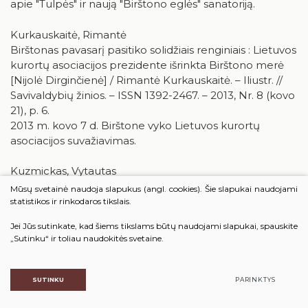
apie "Tulpės" ir naują "Birštono eglės" sanatoriją.
Kurkauskaitė, Rimantė
Birštonas pavasarį pasitiko solidžiais renginiais : Lietuvos
kurortų asociacijos prezidente išrinkta Birštono merė
[Nijolė Dirginčienė] / Rimantė Kurkauskaitė. – Iliustr. //
Savivaldybių žinios. – ISSN 1392-2467. – 2013, Nr. 8 (kovo
21), p. 6.
2013 m. kovo 7 d. Birštone vyko Lietuvos kurortų
asociacijos suvažiavimas.
Kuzmickas, Vytautas
Iš
Birštono muziejaus
fondų (III). Kunigas Boleslovas
Mūsų svetainė naudoja slapukus (angl. cookies). Šie slapukai naudojami
Ligeika (1908 1971) - gyvenimas Dievui ir Tėvynei /
statistikos ir rinkodaros tikslais.
Vytautas Kuzmickas. – Portr., iliustr. – B. d. // Jiezno
Jei Jūs sutinkate, kad šiems tikslams būtų naudojami slapukai, spauskite
parapijos žinios. – ISSN 1392-8996. – 2013, vasaris (Nr. 2),
„Sutinku“ ir toliau naudokitės svetaine.
p. 4.
Iš pagalvės mokesčio reklamuojami ir gražinami
SUTINKU
PARINKTYS
kurortai. – Iliustr. // Veidas. – ISSN 1392-5156. – 2013, Nr. 9
(vas. 25), p. 7.