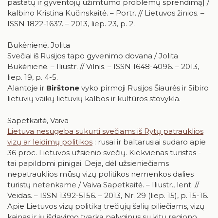
pastatų ir gyventojų užimtumo problemų sprendimą] /
kalbino Kristina Kučinskaitė. – Portr. // Lietuvos žinios. –
ISSN 1822-1637. – 2013, liep. 23, p. 2.
Bukėnienė, Jolita
Svečiai iš Rusijos tapo gyvenimo dovana / Jolita
Bukėnienė. – Iliustr. // Vilnis. – ISSN 1648-4096. – 2013,
liep. 19, p. 4-5.
Alantoje ir
Birštone
vyko pirmoji Rusijos Šiaurės ir Sibiro
lietuvių vaikų lietuvių kalbos ir kultūros stovykla.
Sapetkaitė, Vaiva
Lietuva nesugeba sukurti svečiams iš Rytų patrauklios
vizų ar leidimų politikos
: rusai ir baltarusiai sudaro apie
36 proc. Lietuvos užsienio svečių. Kiekvienas turistas -
tai papildomi pinigai. Deja, dėl užsieniečiams
nepatrauklios mūsų vizų politikos nemenkos dalies
turistų netenkame / Vaiva Sapetkaitė. – Iliustr., lent. //
Veidas. – ISSN 1392-5156. – 2013, Nr. 29 (liep. 15), p. 15-16.
Apie Lietuvos vizų politiką trečiųjų šalių piliečiams, vizų
kainas ir jų išdavimo tvarką palyginus su kitų regiono