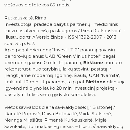
viešosios bibliotekos 65-metis.
Rutkauskaitė, Rima
Investuotojai pradeda dairytis partnerių : medicininis
turizmas atveria nišą paslaugoms / Rima Rutkauskaitė. -
Iliustr., portr. // Verslo žinios. - ISSN 1392-2807. - 2013,
spal. 31, p. 6, 7.
Apie pagal priemonę "Invest LT-2" paramą gavusių
bendrovių planus: UAB "Green Vilnius hotel", pagal
priemonę gavusi 10 mln. Lt paramą,
Birštone
numato
rekonstruoti nuo tarybinių laikų stovintį pastatą ir
įrengti jame modernią ligoninę, Šiaulių UAB "Namita",
laukianti 10 mln. Lt paramos, taip pat
Birštone
planuoja
įgyvendinti plyno lauko 28 mln. investicinį projektą -
pastatyti 1 tūkst. vietų gydyklų kompleksą.
Vietos savivaldos diena savivaldybėse: [ir Birštone] /
Danutė Popovič, Daiva Beliokaitė, Vaida Sutkienė,
Neringa Milašiūtė, Rimantė Kurkauskaitė, Miglė
Savukaitė, Romualdas Eglinskas. – Iliustr. // Savivaldybių