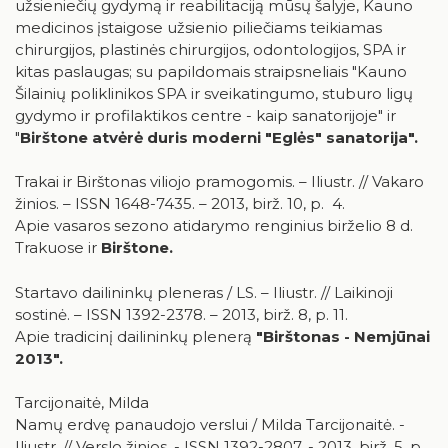
užsieniečių gydymą ir reabilitaciją mūsų šalyje, Kauno
medicinos įstaigose užsienio piliečiams teikiamas
chirurgijos, plastinės chirurgijos, odontologijos, SPA ir
kitas paslaugas; su papildomais straipsneliais "Kauno
Šilainių poliklinikos SPA ir sveikatingumo, stuburo ligų
gydymo ir profilaktikos centre - kaip sanatorijoje" ir
"
Birštone atvėrė duris moderni "Eglės" sanatorija".
Trakai ir Birštonas viliojo pramogomis. – Iliustr. // Vakaro
žinios. – ISSN 1648-7435. – 2013, birž. 10, p. 4.
Apie vasaros sezono atidarymo renginius birželio 8 d.
Trakuose ir
Birštone.
Startavo dailininkų pleneras / LS. – Iliustr. // Laikinoji
sostinė. – ISSN 1392-2378. – 2013, birž. 8, p. 11.
Apie tradicinį dailininkų plenerą
"Birštonas - Nemjūnai
2013".
Tarcijonaitė, Milda
Namų erdvę panaudojo verslui / Milda Tarcijonaitė. -
Iliustr. // Verslo žinios. - ISSN 1392-2807. - 2013, birž. 5, p.