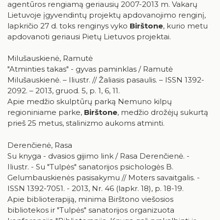
agentūros rengiamą geriausių 2007-2013 m. Vakarų
Lietuvoje įgyvendintų projektų apdovanojimo renginį,
Pr
An
Tr
Ke
Pe
Še
Se
lapkričio 27 d. toks renginys vyko
Birštone
, kurio metu
apdovanoti geriausi Pietų Lietuvos projektai.
1
2
3
4
5
6
7
8
9
Milušauskienė, Ramutė
"Atminties takas" - gyvas paminklas / Ramutė
10
11
12
13
14
15
16
Milušauskienė. – Iliustr. // Žaliasis pasaulis. – ISSN 1392-
2092. – 2013, gruod. 5, p. 1, 6, 11.
17
18
19
20
21
22
23
Apie medžio skulptūrų parką Nemuno kilpų
regioniniame parke,
Birštone
, medžio drožėjų sukurtą
24
25
26
27
28
29
30
prieš 25 metus, stalinizmo aukoms atminti.
31
Derenčienė, Rasa
Su knyga - dvasios gijimo link / Rasa Derenčienė. -
Iliustr. - Su "Tulpės" sanatorijos psichologės B.
Gelumbauskienės pasisakymu // Moters savaitgalis. -
ISSN 1392-7051. - 2013, Nr. 46 (lapkr. 18), p. 18-19.
Apie biblioterapiją, minima Birštono viešosios
bibliotekos ir "Tulpės" sanatorijos organizuota