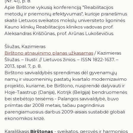
(Nr. 41), p. 8.
Apie Birštone vykusią konferenciją "Reabilitacijos
metodų ir priemonių efektyvumas", kurioje pranešimus
skaitė Lietuvos sveikatos mokslų universiteto ligoninės
Kauno klinikų Reabilitacijos klinikos vadovas prof.
Aleksandras Kriščiūnas, prof. Arūnas Lukoševičius.
Šliužas, Kazimieras
Birštono atnaujinimo planas užkasamas
/ Kazimieras
Šliužas. – Iliustr. // Lietuvos žinios. – ISSN 1822-1637. –
2013, spal. 7, p. 8.
Birštono savivaldybės sprendimas dėl gyvenamųjų
namų ir visuomeninių pastatų kvartalo modernizavimo
projekto, kuriame, be Birštono, nusprendė dalyvauti ir
Hoje-Taastrup (Danija), Kotrijk (Belgija) bendruomenės
bei stebėtojo teisėmis - Palangos savivaldybė, buvo
priimtas dar 2008 metais, tačiau pagrindinius
parengiamuosius darbus 2009-aisiais sustabdė globali
ekonomikos krizė.
Karališkasis
Birštonas
- sveikatos, gerovės ir harmonijos