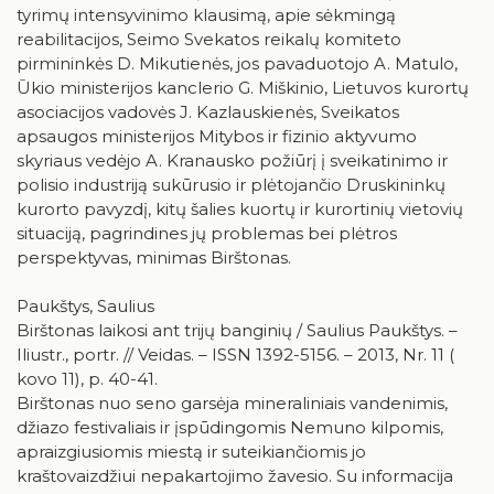
tyrimų intensyvinimo klausimą, apie sėkmingą
reabilitacijos, Seimo Svekatos reikalų komiteto
pirmininkės D. Mikutienės, jos pavaduotojo A. Matulo,
Ūkio ministerijos kanclerio G. Miškinio, Lietuvos kurortų
asociacijos vadovės J. Kazlauskienės, Sveikatos
apsaugos ministerijos Mitybos ir fizinio aktyvumo
skyriaus vedėjo A. Kranausko požiūrį į sveikatinimo ir
polisio industriją sukūrusio ir plėtojančio Druskininkų
kurorto pavyzdį, kitų šalies kuortų ir kurortinių vietovių
situaciją, pagrindines jų problemas bei plėtros
perspektyvas, minimas Birštonas.
Paukštys, Saulius
Birštonas laikosi ant trijų banginių / Saulius Paukštys. –
Iliustr., portr. // Veidas. – ISSN 1392-5156. – 2013, Nr. 11 (
kovo 11), p. 40-41.
Birštonas nuo seno garsėja mineraliniais vandenimis,
džiazo festivaliais ir įspūdingomis Nemuno kilpomis,
apraizgiusiomis miestą ir suteikiančiomis jo
kraštovaizdžiui nepakartojimo žavesio. Su informacija