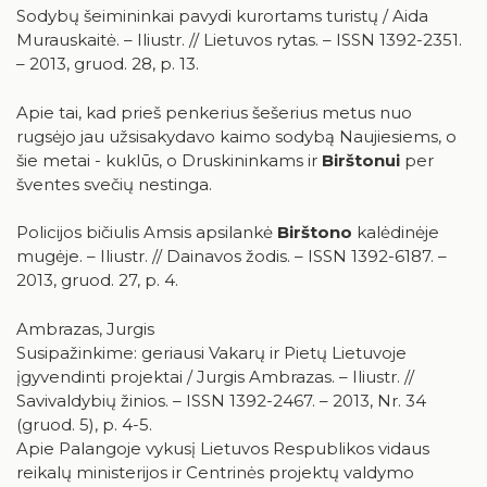
Birštonas medijose
Sodybų šeimininkai pavydi kurortams turistų / Aida
Kraštotyros dokumentų fondas
Murauskaitė. – Iliustr. // Lietuvos rytas. – ISSN 1392-2351.
– 2013, gruod. 28, p. 13.
Birštonas medijose
Apie tai, kad prieš penkerius šešerius metus nuo
Birštonas spaudoje
Kaip tapti skaitytoju?
rugsėjo jau užsisakydavo kaimo sodybą Naujiesiems, o
šie metai - kuklūs, o Druskininkams ir
Birštonui
per
Naujienos/Renginiai
Birštonas internete
šventes svečių nestinga.
Edukaciniai užsiėmimai
Straipsniai apie Birštoną
Policijos bičiulis Amsis apsilankė
Birštono
kalėdinėje
Knygų rekomendacijos
mugėje. – Iliustr. // Dainavos žodis. – ISSN 1392-6187. –
2013, gruod. 27, p. 4.
Muzikos įrašai, filmai
Žaidimai
Ambrazas, Jurgis
Susipažinkime: geriausi Vakarų ir Pietų Lietuvoje
įgyvendinti projektai / Jurgis Ambrazas. – Iliustr. //
Savivaldybių žinios. – ISSN 1392-2467. – 2013, Nr. 34
(gruod. 5), p. 4-5.
Apie Palangoje vykusį Lietuvos Respublikos vidaus
reikalų ministerijos ir Centrinės projektų valdymo
RUGPJŪTIS
2026