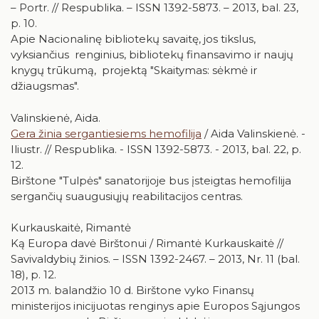
– Portr. // Respublika. – ISSN 1392-5873. – 2013, bal. 23,
p. 10.
Apie Nacionalinę bibliotekų savaitę, jos tikslus,
vyksiančius renginius, bibliotekų finansavimo ir naujų
knygų trūkumą, projektą "Skaitymas: sėkmė ir
džiaugsmas".
Valinskienė, Aida.
Gera žinia sergantiesiems hemofilija
/ Aida Valinskienė. -
Iliustr. // Respublika. - ISSN 1392-5873. - 2013, bal. 22, p.
12.
Birštone "Tulpės" sanatorijoje bus įsteigtas hemofilija
sergančių suaugusiųjų reabilitacijos centras.
Kurkauskaitė, Rimantė
Ką Europa davė Birštonui / Rimantė Kurkauskaitė //
Savivaldybių žinios. – ISSN 1392-2467. – 2013, Nr. 11 (bal.
18), p. 12.
2013 m. balandžio 10 d. Birštone vyko Finansų
ministerijos inicijuotas renginys apie Europos Sąjungos