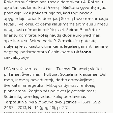
Pokalbis su Seimo nariu socialdemokratu A. Palioniu
apie tai, kas lėmė, kad Prienų ir Birštono gyventojai juo
pasitikėjo, kiek įtakos turėjo tai, kad toje pačioje
apygardoje kelias kadencijas į Seimą buvo renkamas jo
tėvas J. Palionis, kokiems klausimams artimiausiu metu
daugiausia dėmesio reikėtų skirti Seimo Biudžeto ir
finansų komitete, kokią naudą duos euro įvedimas,
apie kartu su Seimo nariu R. Žemaitaičiu pateiktą
siūlymą leisti krašto ūkininkams legaliai gaminti naminę
degtinę, parlamentaro ūkininkavimą
Birštono
savivaldybėje.
LSA suvažiavimas. – Iliustr. – Turinys: Finansai ; Viešieji
pirkimai ; Švietimas ir kultūra ; Socialiniai klausimai ; Dėl
merų ir merų pavaduotojų darbo apmokėjimo ;
Sveikata ; Energetika ; Miškų valdymas ; Teritorijų
planavimas ; Regioninės politikos įgyvendinimas ;
Sodininkų bendrijų vidaus kelių perdavimas ;
Tarptautiniai ryšiai // Savivaldybių žinios. – ISSN 1392-
2467. – 2013, Nr. 14 (geg. 16), p. 2-7.