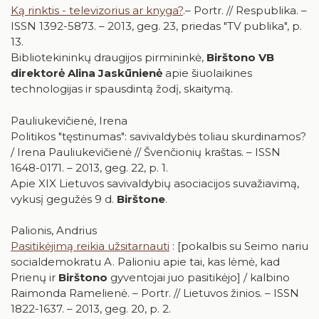
Ką rinktis - televizorius ar knyga?
.– Portr. // Respublika. –
ISSN 1392-5873. – 2013, geg. 23, priedas "TV publika", p.
13.
Bibliotekininkų draugijos pirmininkė,
Birštono VB
direktorė Alina Jaskūnienė
apie šiuolaikines
technologijas ir spausdintą žodį, skaitymą.
Pauliukevičienė, Irena
Politikos "tęstinumas": savivaldybės toliau skurdinamos?
/ Irena Pauliukevičienė // Švenčionių kraštas. – ISSN
1648-0171. – 2013, geg. 22, p. 1.
Apie XIX Lietuvos savivaldybių asociacijos suvažiavimą,
vykusį gegužės 9 d.
Birštone
.
Palionis, Andrius
Pasitikėjimą reikia užsitarnauti
: [pokalbis su Seimo nariu
socialdemokratu A. Palioniu apie tai, kas lėmė, kad
Prienų ir
Birštono
gyventojai juo pasitikėjo] / kalbino
Raimonda Ramelienė. – Portr. // Lietuvos žinios. – ISSN
1822-1637. – 2013, geg. 20, p. 2.