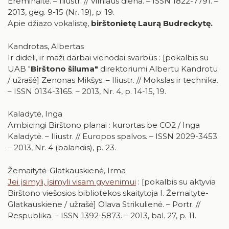
Ereminaitė. – Iliustr. // Vilniaus diena. – ISSN 1822-7791. –
2013, geg. 9-15 (Nr. 19), p. 19.
Apie džiazo vokalistę,
birštonietę Laurą Budreckytę.
Kandrotas, Albertas
Ir dideli, ir maži darbai vienodai svarbūs : [pokalbis su
UAB "
Birštono šiluma"
direktoriumi Albertu Kandrotu
/ užrašė] Zenonas Mikšys. – Iliustr. // Mokslas ir technika.
– ISSN 0134-3165. – 2013, Nr. 4, p. 14-15, 19.
Kaladytė, Inga
Ambicingi Birštono planai : kurortas be CO2 / Inga
Kaladytė. – Iliustr. // Europos spalvos. – ISSN 2029-3453.
– 2013, Nr. 4 (balandis), p. 23.
Žemaitytė-Glatkauskienė, Irma
Jei įsimyli, įsimyli visam gyvenimui
: [pokalbis su aktyvia
Birštono viešosios bibliotekos skaitytoja I. Žemaityte-
Glatkauskiene / užrašė] Olava Strikulienė. – Portr. //
Respublika. – ISSN 1392-5873. – 2013, bal. 27, p. 11.