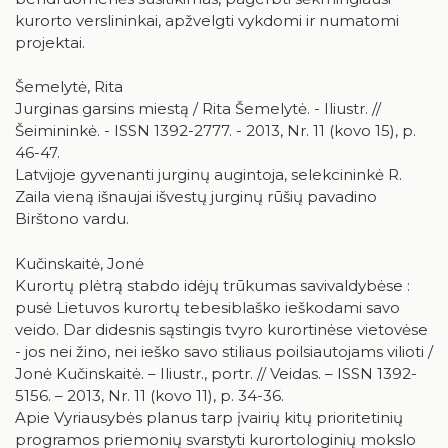
kurorto verslininkai, apžvelgti vykdomi ir numatomi
projektai.
Šemelytė, Rita
Jurginas garsins miestą / Rita Šemelytė. - Iliustr. //
Šeimininkė. - ISSN 1392-2777. - 2013, Nr. 11 (kovo 15), p.
46-47.
Latvijoje gyvenanti jurginų augintoja, selekcininkė R.
Zaila vieną išnaujai išvestų jurginų rūšių pavadino
Birštono vardu.
Kučinskaitė, Jonė
Kurortų plėtrą stabdo idėjų trūkumas savivaldybėse :
pusė Lietuvos kurortų tebesiblaško ieškodami savo
veido. Dar didesnis sąstingis tvyro kurortinėse vietovėse
- jos nei žino, nei ieško savo stiliaus poilsiautojams vilioti /
Jonė Kučinskaitė. – Iliustr., portr. // Veidas. – ISSN 1392-
5156. – 2013, Nr. 11 (kovo 11), p. 34-36.
Apie Vyriausybės planus tarp įvairių kitų prioritetinių
programos priemonių svarstyti kurortologinių mokslo