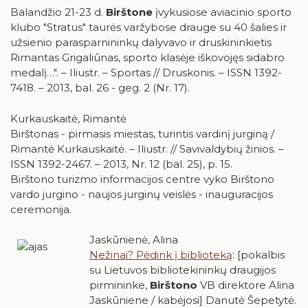
Balandžio 21-23 d.
Birštone
įvykusiose aviacinio sporto
klubo "Stratus" taurės varžybose drauge su 40 šalies ir
užsienio parasparnininkų dalyvavo ir druskininkietis
Rimantas Grigaliūnas, sporto klasėje iškovojęs sidabro
medalį…". – Iliustr. – Sportas // Druskonis. – ISSN 1392-
7418. – 2013, bal. 26 - geg. 2 (Nr. 17).
Kurkauskaitė, Rimantė
Birštonas - pirmasis miestas, turintis vardinį jurginą /
Rimantė Kurkauskaitė. – Iliustr. // Savivaldybių žinios. –
ISSN 1392-2467. – 2013, Nr. 12 (bal. 25), p. 15.
Birštono turizmo informacijos centre vyko Birštono
vardo jurgino - naujos jurginų veislės - inauguracijos
ceremonija.
Jaskūnienė, Alina
Nežinai? Pėdink į biblioteką
: [pokalbis
su Lietuvos bibliotekininkų draugijos
pirmininke,
Birštono
VB direktore Alina
Jaskūniene / kabėjosi] Danutė Šepetytė.