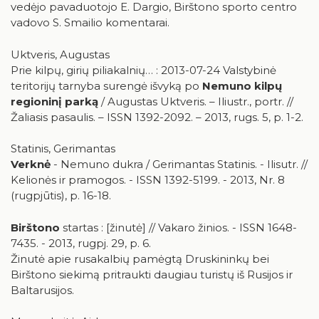
vedėjo pavaduotojo E. Dargio, Birštono sporto centro
vadovo S. Smailio komentarai.
Uktveris, Augustas
Prie kilpų, girių piliakalnių… : 2013-07-24 Valstybinė
teritorijų tarnyba surengė išvyką po
Nemuno kilpų
regioninį parką
/ Augustas Uktveris. – Iliustr., portr. //
Žaliasis pasaulis. – ISSN 1392-2092. – 2013, rugs. 5, p. 1-2.
Statinis, Gerimantas
Verknė
- Nemuno dukra / Gerimantas Statinis. - Ilisutr. //
Kelionės ir pramogos. - ISSN 1392-5199. - 2013, Nr. 8
(rugpjūtis), p. 16-18.
Birštono
startas : [žinutė] // Vakaro žinios. - ISSN 1648-
7435. - 2013, rugpj. 29, p. 6.
Žinutė apie rusakalbių pamėgtą Druskininkų bei
Birštono siekimą pritraukti daugiau turistų iš Rusijos ir
Baltarusijos.