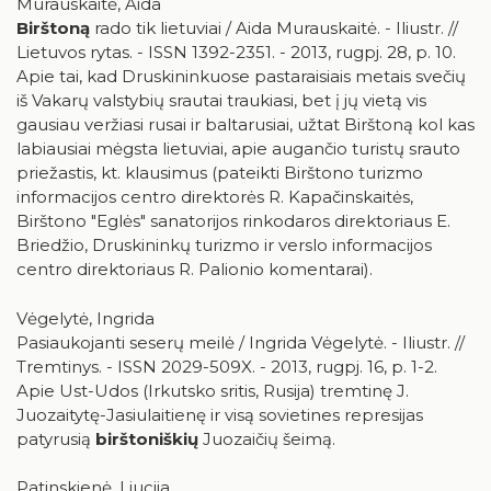
Murauskaitė, Aida
Birštoną
rado tik lietuviai / Aida Murauskaitė. - Iliustr. //
Lietuvos rytas. - ISSN 1392-2351. - 2013, rugpj. 28, p. 10.
Apie tai, kad Druskininkuose pastaraisiais metais svečių
iš Vakarų valstybių srautai traukiasi, bet į jų vietą vis
gausiau veržiasi rusai ir baltarusiai, užtat Birštoną kol kas
labiausiai mėgsta lietuviai, apie augančio turistų srauto
priežastis, kt. klausimus (pateikti Birštono turizmo
informacijos centro direktorės R. Kapačinskaitės,
Birštono "Eglės" sanatorijos rinkodaros direktoriaus E.
Briedžio, Druskininkų turizmo ir verslo informacijos
centro direktoriaus R. Palionio komentarai).
Vėgelytė, Ingrida
Pasiaukojanti seserų meilė / Ingrida Vėgelytė. - Iliustr. //
Tremtinys. - ISSN 2029-509X. - 2013, rugpj. 16, p. 1-2.
Apie Ust-Udos (Irkutsko sritis, Rusija) tremtinę J.
Juozaitytę-Jasiulaitienę ir visą sovietines represijas
patyrusią
birštoniškių
Juozaičių šeimą.
Patinskienė, Liucija