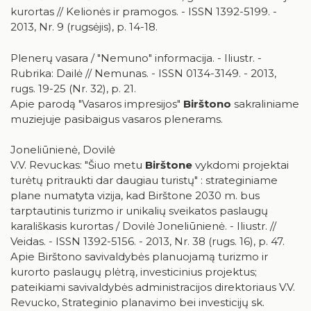
kurortas // Kelionės ir pramogos. - ISSN 1392-5199. -
2013, Nr. 9 (rugsėjis), p. 14-18.
Plenerų vasara / "Nemuno" informacija. - Iliustr. -
Rubrika: Dailė // Nemunas. - ISSN 0134-3149. - 2013,
rugs. 19-25 (Nr. 32), p. 21.
Apie parodą "Vasaros impresijos"
Birštono
sakraliniame
muziejuje pasibaigus vasaros plenerams.
Joneliūnienė, Dovilė
V.V. Revuckas: "Šiuo metu
Birštone
vykdomi projektai
turėtų pritraukti dar daugiau turistų" : strateginiame
plane numatyta vizija, kad Birštone 2030 m. bus
tarptautinis turizmo ir unikalių sveikatos paslaugų
karališkasis kurortas / Dovilė Joneliūnienė. - Iliustr. //
Veidas. - ISSN 1392-5156. - 2013, Nr. 38 (rugs. 16), p. 47.
Apie Birštono savivaldybės planuojamą turizmo ir
kurorto paslaugų plėtrą, investicinius projektus;
pateikiami savivaldybės administracijos direktoriaus V.V.
Revucko, Strateginio planavimo bei investicijų sk.