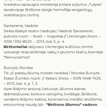
Sveikatos apsaugos ministerija pritarė siūlymui ,,Tulpės“
sanatorijoje Birštone steigti hemofilija sergančiųjų
reabilitacijos centrą.
Šantarienė, Vaidotė
Siekia išlaikyti teatro tradicijas / Vaidotė Šantarienė ;
autorės nuotr. – Iliustr. – Svajokliai // Ukmergės žinios. –
ISSN 1392-852X. – 2013, bal. 5, p. 4.
Birštoniečiai
dalyvavo Ukmergės kultūros centre
vykusioje respublikinėje vaikų ir jaunimo teatrų šventėje
"Nenuoramos".
Burvytė, Monika
Tik už patalų šilumą mokėti nereikia / Monika Burvytė ;
Stasio Žumbio nuotr. // Vakaro žinios. – ISSN 1648-7435.
– 2013, bal. 4, p. 1, 3.
Apie šildymo sezoną Lietuvoje, šilumos kainas
didmiesčiuose, biokuro vartojimą Joniškyje, Birštone,
vandens šildymo katilus, kūrenamus medžio drožlėmis,
ekonominę naudą (str.
"Birštono šilumos" vadovo