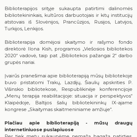
Biblioterapijos srityje sukaupta patirtimi dalinomės
bibliotekininkais, kultūros darbuotojais ir kitų institucijų
atstovais iš Slovėnijos, Prancūzijos, Rusijos, Latvijos,
Turkijos, Lenkijos.
Biblioterapija domėjosi skaitymo ir rašymo fondo
direktorė Ilona Kish, programos „Viešosios bibliotekos
2020“ vadovė, taip pat „Bibliotekos pažangai 2“ darbo
grupės nariai.
Įvairūs pranešimai apie biblioterapiją mūsų bibliotekoje
buvo pristatomi Trakų, Lazdijų, Šiaulių apskrities P.
Višinskio bibliotekose, Respublikinėje konferencijoje
„Menų terapija reabilitacijoje: situacija ir perspektyvos“
Klaipėdoje, Baltijos šalių bibliotekininkų IX-ajame
kongrese ,,Skaitymas skaitmeniniame amžiuje“.
Plačiau apie biblioterapiją - mūsų draugų
internetiniuose puslapiuose
Per tiek metų sukaupėme nemažą bagažą patirties,