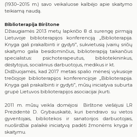
(1930–2015 m.) savo veikaluose kalbėjo apie skaitymo
teikiamą naudą.
Biblioterapija Birštone
Džiaugiamės 2013 metų lapkričio 8 d. surengę pirmąją
Lietuvoje biblioterapijos konferenciją „Biblioterapija.
Knyga gali prakalbinti ir gydyti”, sukvietusią įvairių sričių
skaitymo galia besidominčius, biblioterapiją taikančius
specialistus: psichoterapeutus, bibliotekininkus,
dėstytojus, socialinius darbuotojus, medikus ir kt.
Didžiuojamės, kad 2017 metais spalio mėnesį vykusioje
trečiojoje biblioterapijos konferencijoje „Biblioterapija.
Knyga gali prakalbinti ir gydyti”, mūsų iniciatyva suburta
grupė Lietuvos biblioterapijos asociacijai įkurti.
2011 m. mūsų veikla domėjosi Birštone viešėjusi LR
Prezidentė D. Grybauskaitė, kuri bendravo su vietos
gyventojais, bibliotekos ir sanatorijos darbuotojais,
nuoširdžiai palaikė iniciatyvą padėti žmonėms knyga ir
skaitymu.