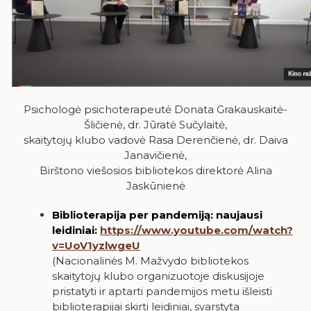
Psichologė psichoterapeutė Donata Grakauskaitė-
Šličienė, dr. Jūratė Sučylaitė,
skaitytojų klubo vadovė Rasa Derenčienė, dr. Daiva
Janavičienė,
Birštono viešosios bibliotekos direktorė Alina
Jaskūnienė
Biblioterapija per pandemiją: naujausi
leidiniai:
https://www.youtube.com/watch?
v=UoV1yzlwgeU
(Nacionalinės M. Mažvydo bibliotekos
skaitytojų klubo organizuotoje diskusijoje
pristatyti ir aptarti pandemijos metu išleisti
biblioterapijai skirti leidiniai, svarstyta