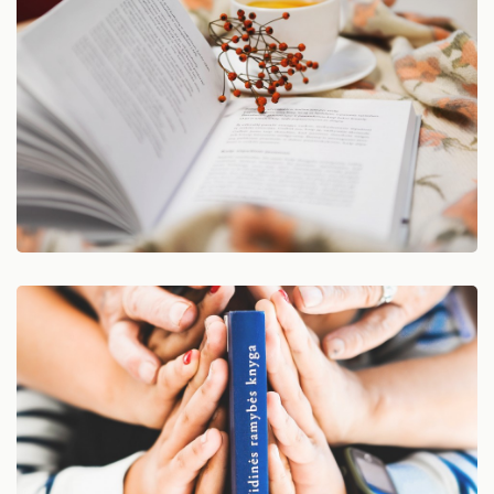
Vykdyti projektai
Artėjantys renginiai
Kūrybinių technologijų erdvė
Įvykę renginiai
Birštone minėtinos sukaktys
Biblioterapija
Iš karališkojo Birštono praeities
Biblioterapijos projektai
Kaip tapti skaitytoju?
Stanislovas Moravskis
Naujienos/Renginiai
Biblioterapijos konferencijos
Kraštotyros dokumentų fondas
Edukaciniai užsiėmimai
Programėlė „Meditacinė biblioterapija“
Birštonas medijose
Knygų rekomendacijos
„Biblioteka visiems“
Muzikos įrašai, filmai
Vokologija – pagalba sau balsu
Žaidimai
Šiaurietiškas ėjimas
RUGPJŪTIS
2026