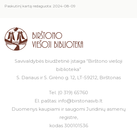
Paskutinį kartą redaguota: 2024-08-09
Savivaldybės biudžetinė įstaiga “Birštono viešoji
biblioteka”
S. Dariaus ir S. Girėno g. 12, LT-59212, Birštonas
Tel.
(0 319) 65760
El. paštas:
info@birstonasvb.lt
Duomenys kaupiami ir saugomi Juridinių asmenų
registre,
kodas 300101536