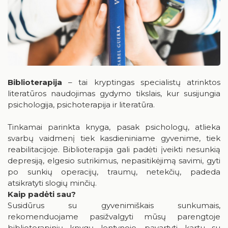
Pr
An
Tr
Ke
Pe
Še
Se
1
2
3
4
5
6
7
8
9
10
11
12
13
14
15
16
Biblioterapija
– tai kryptingas specialistų atrinktos
literatūros naudojimas gydymo tikslais, kur susijungia
17
18
19
20
21
22
23
psichologija, psichoterapija ir literatūra.
24
25
26
27
28
29
30
Tinkamai parinkta knyga, pasak psichologų, atlieka
svarbų vaidmenį tiek kasdieniniame gyvenime, tiek
31
reabilitacijoje. Biblioterapija gali padėti įveikti nesunkią
depresiją, elgesio sutrikimus, nepasitikėjimą savimi, gyti
po sunkių operacijų, traumų, netekčių, padeda
atsikratyti slogių minčių.
Kaip padėti sau?
Susidūrus su gyvenimiškais sunkumais,
rekomenduojame pasižvalgyti mūsų parengtoje
biblioterapinių knygų lentynoje, pavartyti kartu su