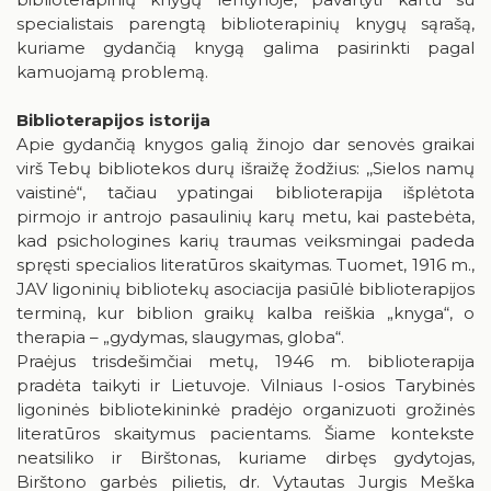
specialistais parengtą biblioterapinių knygų sąrašą,
kuriame gydančią knygą galima pasirinkti pagal
kamuojamą problemą.
Biblioterapijos istorija
Apie gydančią knygos galią žinojo dar senovės graikai
virš Tebų bibliotekos durų išraižę žodžius: ,,Sielos namų
vaistinė“, tačiau ypatingai biblioterapija išplėtota
pirmojo ir antrojo pasaulinių karų metu, kai pastebėta,
kad psichologines karių traumas veiksmingai padeda
spręsti specialios literatūros skaitymas. Tuomet, 1916 m.,
JAV ligoninių bibliotekų asociacija pasiūlė biblioterapijos
terminą, kur biblion graikų kalba reiškia „knyga“, o
therapia – „gydymas, slaugymas, globa“.
Praėjus trisdešimčiai metų, 1946 m. biblioterapija
pradėta taikyti ir Lietuvoje. Vilniaus I-osios Tarybinės
ligoninės bibliotekininkė pradėjo organizuoti grožinės
literatūros skaitymus pacientams. Šiame kontekste
neatsiliko ir Birštonas, kuriame dirbęs gydytojas,
Birštono garbės pilietis, dr. Vytautas Jurgis Meška