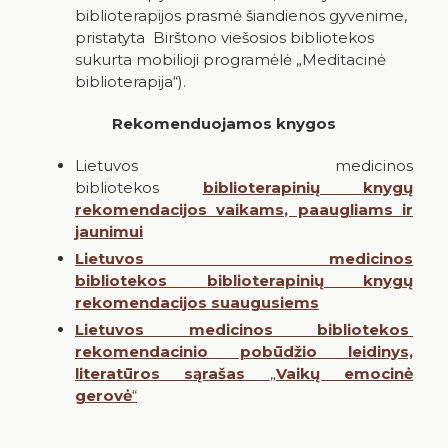
biblioterapijos prasmė šiandienos gyvenime,
pristatyta Birštono viešosios bibliotekos
sukurta mobilioji programėlė „Meditacinė
biblioterapija“).
Rekomenduojamos knygos
Lietuvos medicinos
bibliotekos
biblioterapinių knygų
rekomendacijos vaikams, paaugliams ir
jaunimui
Lietuvos medicinos
bibliotekos
biblioterapinių knygų
rekomendacijos suaugusiems
Lietuvos medicinos bibliotekos
rekomendacinio pobūdžio leidinys,
literatūros sąrašas
„
Vaikų emocinė
gerovė
“