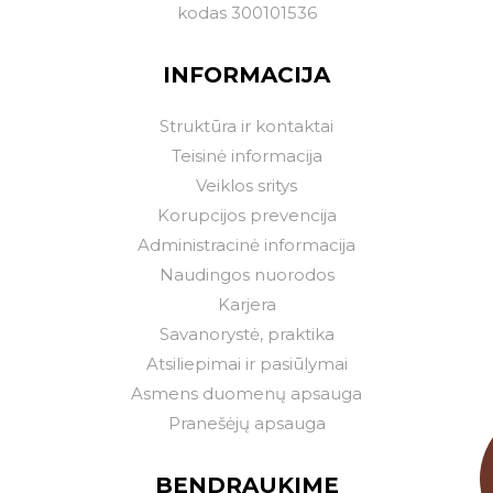
kodas 300101536
Pr
An
Tr
Ke
Pe
Še
Se
INFORMACIJA
1
2
Struktūra ir kontaktai
3
4
5
6
7
8
9
Teisinė informacija
10
11
12
13
14
15
16
Veiklos sritys
17
18
19
20
21
22
23
Korupcijos prevencija
Administracinė informacija
24
25
26
27
28
29
30
Naudingos nuorodos
31
Karjera
Savanorystė, praktika
Atsiliepimai ir pasiūlymai
Asmens duomenų apsauga
Pranešėjų apsauga
BENDRAUKIME