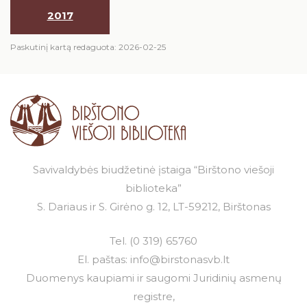
Vykdyti projektai
Artėjantys renginiai
Edukaciniai užsiėmimai
2017
Įvykę renginiai
Kūrybinių technologijų erdvė
Birštone minėtinos sukaktys
Paskutinį kartą redaguota: 2026-02-25
Iš karališkojo Birštono praeities
Biblioterapija
Kaip tapti skaitytoju?
Stanislovas Moravskis
Biblioterapijos projektai
Naujienos/Renginiai
Kraštotyros dokumentų fondas
Edukaciniai užsiėmimai
Biblioterapijos konferencijos
Birštonas medijose
Knygų rekomendacijos
Programėlė „Meditacinė biblioterapija“
Savivaldybės biudžetinė įstaiga “Birštono viešoji
Muzikos įrašai, filmai
biblioteka”
„Biblioteka visiems“
Žaidimai
S. Dariaus ir S. Girėno g. 12, LT-59212, Birštonas
Vokologija – pagalba sau balsu
Tel.
(0 319) 65760
Šiaurietiškas ėjimas
El. paštas:
info@birstonasvb.lt
Duomenys kaupiami ir saugomi Juridinių asmenų
registre,
RUGPJŪTIS
2026