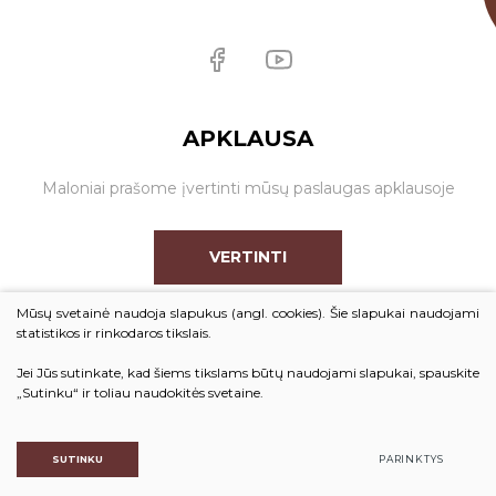
APKLAUSA
Maloniai prašome įvertinti mūsų paslaugas apklausoje
VERTINTI
Mūsų svetainė naudoja slapukus (angl. cookies). Šie slapukai naudojami
statistikos ir rinkodaros tikslais.
Jei Jūs sutinkate, kad šiems tikslams būtų naudojami slapukai, spauskite
© 2026. Visos teisės saugomos
„Sutinku“ ir toliau naudokitės svetaine.
Duomenų apsauga
SUTINKU
PARINKTYS
Sukurta:
TEXUS